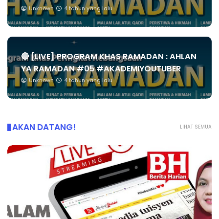
Unknown
4 tahun yang lalu
🔴 [LIVE] PROGRAM KHAS RAMADAN : AHLAN
YA RAMADAN #05 #AKADEMIYOUTUBER
Unknown
4 tahun yang lalu
AKAN DATANG!
LIHAT SEMUA