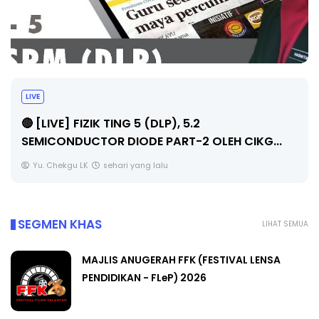
LIVE
🔴 [LIVE] PRINSIP PERAKAUNAN, PECUT SKOR
SOALAN 1 TRIAL OLEH CIKGU WAN...
Yu. Chekgu LK
sehari yang lalu
SEGMEN KHAS
LIHAT SEMUA
MAJLIS ANUGERAH FFK (FESTIVAL LENSA
PENDIDIKAN - FLeP) 2026