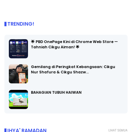
TRENDING!
🌟 PBD OnePage Kini di Chrome Web Store —
Tahniah Cikgu Aiman! 🌟
Gemilang di Peringkat Kebangsaan: Cikgu
Nur Shafura & Cikgu Shazw…
BAHAGIAN TUBUH HAIWAN
IHYA' RAMADAN
LIHAT SEMUA