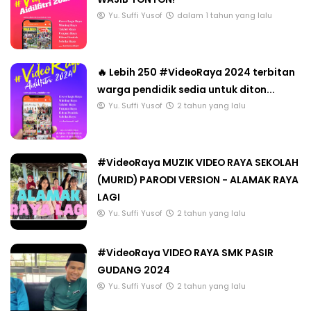
Yu. Suffi Yusof
dalam 1 tahun yang lalu
🔥 Lebih 250 #VideoRaya 2024 terbitan
warga pendidik sedia untuk diton...
Yu. Suffi Yusof
2 tahun yang lalu
#VideoRaya MUZIK VIDEO RAYA SEKOLAH
(MURID) PARODI VERSION - ALAMAK RAYA
LAGI
Yu. Suffi Yusof
2 tahun yang lalu
#VideoRaya VIDEO RAYA SMK PASIR
GUDANG 2024
Yu. Suffi Yusof
2 tahun yang lalu