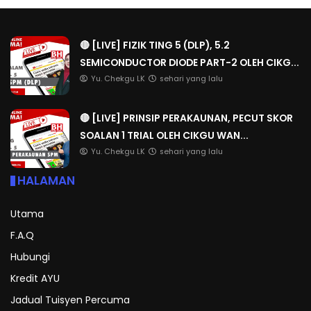
🔴 [LIVE] FIZIK TING 5 (DLP), 5.2
SEMICONDUCTOR DIODE PART-2 OLEH CIKG...
Yu. Chekgu LK
sehari yang lalu
🔴 [LIVE] PRINSIP PERAKAUNAN, PECUT SKOR
SOALAN 1 TRIAL OLEH CIKGU WAN...
Yu. Chekgu LK
sehari yang lalu
HALAMAN
Utama
F.A.Q
Hubungi
Kredit AYU
Jadual Tuisyen Percuma