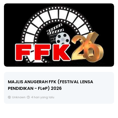
LIVE
NSA
🔴 [LIVE] MATEMATIK SR, WANG TAHUN
CIKGU ANITA #ALLINONE #141 #...
Yu. Chekgu LK
6 hari yang lalu