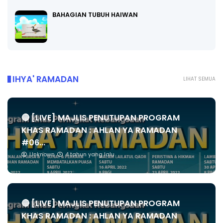
BAHAGIAN TUBUH HAIWAN
IHYA' RAMADAN
LIHAT SEMUA
🔴 [LIVE] MAJLIS PENUTUPAN PROGRAM
KHAS RAMADAN : AHLAN YA RAMADAN
#06...
Unknown
4 tahun yang lalu
🔴 [LIVE] MAJLIS PENUTUPAN PROGRAM
KHAS RAMADAN : AHLAN YA RAMADAN