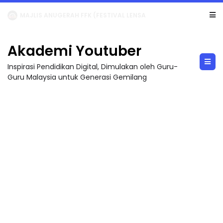
LIVE
🔴 [LIVE] MATEMATIK SR, WANG TAHUN 6 OLEH CIKGU ANITA #ALLINONE #141 #...
Akademi Youtuber
Inspirasi Pendidikan Digital, Dimulakan oleh Guru-
Guru Malaysia untuk Generasi Gemilang