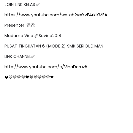
JOIN LINK KELAS
✅
https://www.youtube.com/watch?v=YvE4rkIKMEA
Presenter :
👏👏
Madame Vina @Savina2018
PUSAT TINGKATAN 6 (MODE 2) SMK SERI BUDIMAN
LINK CHANNEL
✅
http://www.youtube.com/c/VinaDcruz5
🤎
❤
💛💚💙💜🖤
💜💙💚💛❤