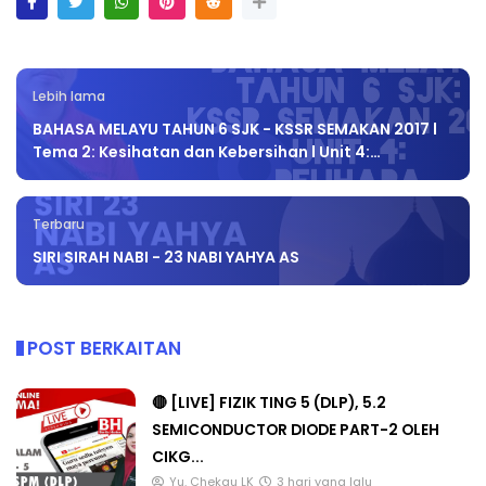
Lebih lama
BAHASA MELAYU TAHUN 6 SJK - KSSR SEMAKAN 2017 l
Tema 2: Kesihatan dan Kebersihan l Unit 4:…
Terbaru
SIRI SIRAH NABI - 23 NABI YAHYA AS
POST BERKAITAN
🔴 [LIVE] FIZIK TING 5 (DLP), 5.2
SEMICONDUCTOR DIODE PART-2 OLEH
CIKG...
Yu. Chekgu LK
3 hari yang lalu