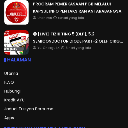
PROGRAM PEMERKASAAN PGB MELALUI
KAPSUL INFO PENTAKSIRAN ANTARABANGSA
Unknown
sehari yang lalu
🔴 [LIVE] FIZIK TING 5 (DLP), 5.2
SEMICONDUCTOR DIODE PART-2 OLEH CIKG...
Yu. Chekgu LK
3 hari yang lalu
HALAMAN
Utama
F.A.Q
Hubungi
Kredit AYU
Jadual Tuisyen Percuma
Apps