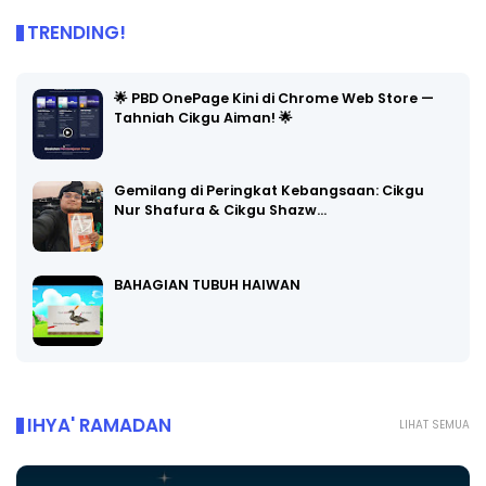
TRENDING!
🌟 PBD OnePage Kini di Chrome Web Store —
Tahniah Cikgu Aiman! 🌟
Gemilang di Peringkat Kebangsaan: Cikgu
Nur Shafura & Cikgu Shazw…
BAHAGIAN TUBUH HAIWAN
IHYA' RAMADAN
LIHAT SEMUA