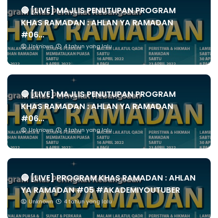
🔴 [LIVE] MAJLIS PENUTUPAN PROGRAM
KHAS RAMADAN : AHLAN YA RAMADAN
#06...
Unknown
4 tahun yang lalu
🔴 [LIVE] MAJLIS PENUTUPAN PROGRAM
KHAS RAMADAN : AHLAN YA RAMADAN
#06...
Unknown
4 tahun yang lalu
🔴 [LIVE] PROGRAM KHAS RAMADAN : AHLAN
YA RAMADAN #05 #AKADEMIYOUTUBER
Unknown
4 tahun yang lalu