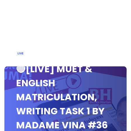
LIVE
🔴[LIVE] MUET &
ENGLISH
MATRICULATION,
WRITING TASK 1 BY
MADAME VINA #36