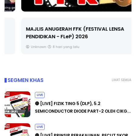
MAJLIS ANUGERAH FFK (FESTIVAL LENSA
PENDIDIKAN - FLeP) 2026
Unknown
8 hari yang lalu
SEGMEN KHAS
LIHAT SEMUA
LIVE
🔴 [LIVE] FIZIK TING 5 (DLP), 5.2
SEMICONDUCTOR DIODE PART-2 OLEH CIKG...
LIVE
🔴 [LIVE] PRINSIP PERAKAUNAN, PECUT SKOR