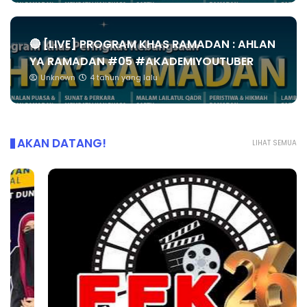
🔴 [LIVE] PROGRAM KHAS RAMADAN : AHLAN
YA RAMADAN #05 #AKADEMIYOUTUBER
Unknown
4 tahun yang lalu
AKAN DATANG!
LIHAT SEMUA