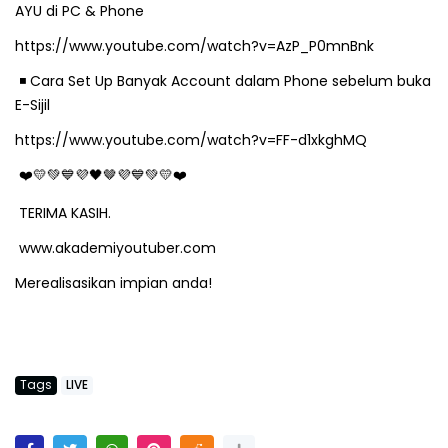
AYU di PC & Phone
https://www.youtube.com/watch?v=AzP_P0mnBnk
️ Cara Set Up Banyak Account dalam Phone sebelum buka
◾
E-Sijil
https://www.youtube.com/watch?v=FF-d1xkghMQ
🤎
❤
💛💚💙💜🖤
💜💙💚💛❤
TERIMA KASIH.
www.akademiyoutuber.com
Merealisasikan impian anda!
Tags
LIVE