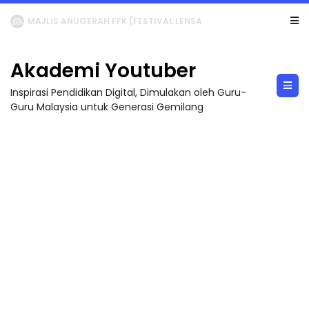
LIVE
🔴 [LIVE] MATEMATIK SR, WANG TAHUN 6 OLEH CIKGU ANITA #ALLINONE #141 #...
Akademi Youtuber
Inspirasi Pendidikan Digital, Dimulakan oleh Guru-
Guru Malaysia untuk Generasi Gemilang