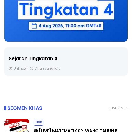
LIVE
🔴 [LIVE] PRINSIP PERAKAUNAN, BEDAH TUNT
SOALAN 1 TRIAL OLEH CIKGU ...
Yu. Chekgu LK
8 hari yang lalu
SEGMEN KHAS
LIHAT SEMUA
LIVE
🔴 [LIVE] MATEMATIK SR, WANG TAHUN 6