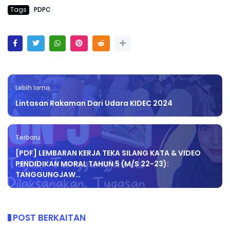
Tags
PDPC
Lebih lama
Lintasan Rakaman Dari Udara KIDEC 2024
Terbaru
[PDF] LEMBARAN KERJA TEKA SILANG KATA & VIDEO
PENDIDIKAN MORAL TAHUN 5 (M/S 22-23):
TANGGUNGJAW…
POST BERKAITAN