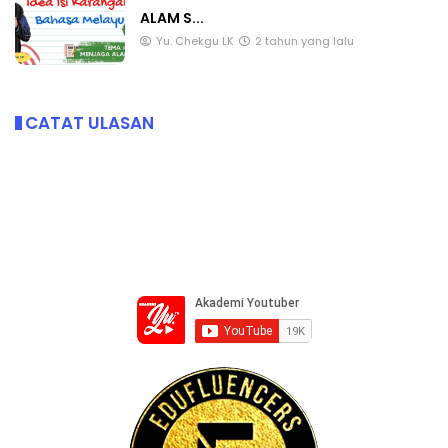
ALAM S...
Yu. Chekgu LK
2 tahun yang lalu
CATAT ULASAN