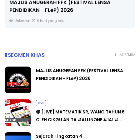
🔴 [LIVE] MATEMATIK SR, WANG TAHUN 6 OLEH
CIKGU ANITA #ALLINONE #141 #...
Yu. Chekgu LK
8 hari yang lalu
SEGMEN KHAS
LIHAT SEMUA
MAJLIS ANUGERAH FFK (FESTIVAL LENSA
PENDIDIKAN - FLeP) 2026
LIVE
🔴 [LIVE] MATEMATIK SR, WANG TAHUN 6
OLEH CIKGU ANITA #ALLINONE #141 #...
Sejarah Tingkatan 4