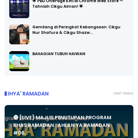
🌟 PBD OnePage Kini di Chrome Web Store —
Tahniah Cikgu Aiman! 🌟
Gemilang di Peringkat Kebangsaan: Cikgu
Nur Shafura & Cikgu Shazw…
BAHAGIAN TUBUH HAIWAN
IHYA' RAMADAN
LIHAT SEMUA
🔴 [LIVE] MAJLIS PENUTUPAN PROGRAM
KHAS RAMADAN : AHLAN YA RAMADAN
#06...