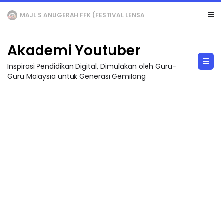
LIVE
🔴 [LIVE] MATEMATIK SR, WANG TAHUN 6 OLEH CIKGU ANITA #ALLINONE #141 #...
Akademi Youtuber
Inspirasi Pendidikan Digital, Dimulakan oleh Guru-
Guru Malaysia untuk Generasi Gemilang