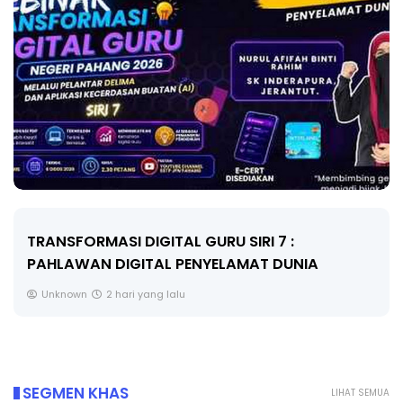
RI 7 :
MAJLIS ANUGERAH FFK (FESTIVA
AT DUNIA
PENDIDIKAN - FLeP) 2026
Unknown
3 hari yang lalu
SEGMEN KHAS
LIHAT SEMUA