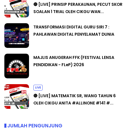
🔴 [LIVE] PRINSIP PERAKAUNAN, PECUT SKOR
SOALAN 1 TRIAL OLEH CIKGU WAN...
TRANSFORMASI DIGITAL GURU SIRI 7 :
PAHLAWAN DIGITAL PENYELAMAT DUNIA
MAJLIS ANUGERAH FFK (FESTIVAL LENSA
PENDIDIKAN - FLeP) 2026
LIVE
🔴 [LIVE] MATEMATIK SR, WANG TAHUN 6
OLEH CIKGU ANITA #ALLINONE #141 #...
JUMLAH PENGUNJUNG