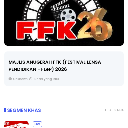
LIVE
ENSA
🔴 [LIVE] MATEMATIK SR, WANG TAHU
CIKGU ANITA #ALLINONE #141 #...
Yu. Chekgu LK
8 hari yang lalu
SEGMEN KHAS
LIHAT SEMUA
LIVE