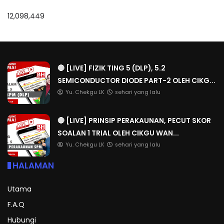
12,098,449
🔴 [LIVE] FIZIK TING 5 (DLP), 5.2
SEMICONDUCTOR DIODE PART-2 OLEH CIKG...
Yu. Chekgu LK
sehari yang lalu
🔴 [LIVE] PRINSIP PERAKAUNAN, PECUT SKOR
SOALAN 1 TRIAL OLEH CIKGU WAN...
Yu. Chekgu LK
sehari yang lalu
HALAMAN
Utama
F.A.Q
Hubungi