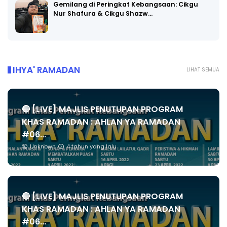
Gemilang di Peringkat Kebangsaan: Cikgu
Nur Shafura & Cikgu Shazw…
IHYA' RAMADAN
LIHAT SEMUA
🔴 [LIVE] MAJLIS PENUTUPAN PROGRAM
KHAS RAMADAN : AHLAN YA RAMADAN
#06...
Unknown
4 tahun yang lalu
🔴 [LIVE] MAJLIS PENUTUPAN PROGRAM
KHAS RAMADAN : AHLAN YA RAMADAN
#06...