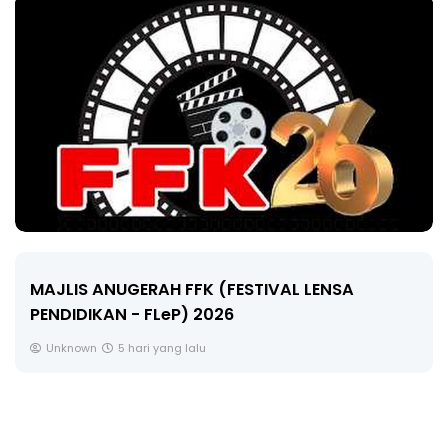
LIVE
AL LENSA
🔴 [LIVE] MATEMATIK SR, WANG
CIKGU ANITA #ALLINONE #141 #.
Yu. Chekgu LK
7 hari yang lalu