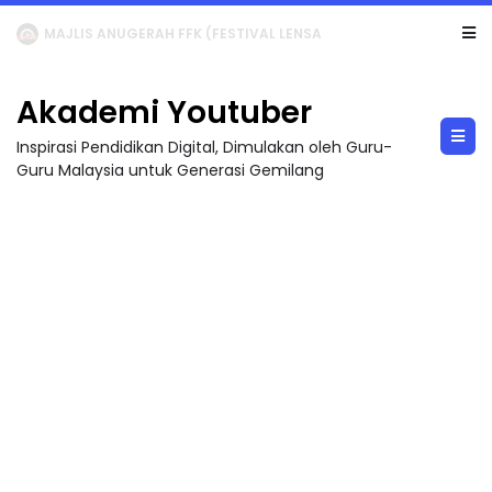
LIVE
🔴 [LIVE] MATEMATIK SR, WANG TAHUN 6 OLEH CIKGU ANITA #ALLINONE #141 #...
Akademi Youtuber
Inspirasi Pendidikan Digital, Dimulakan oleh Guru-
Guru Malaysia untuk Generasi Gemilang