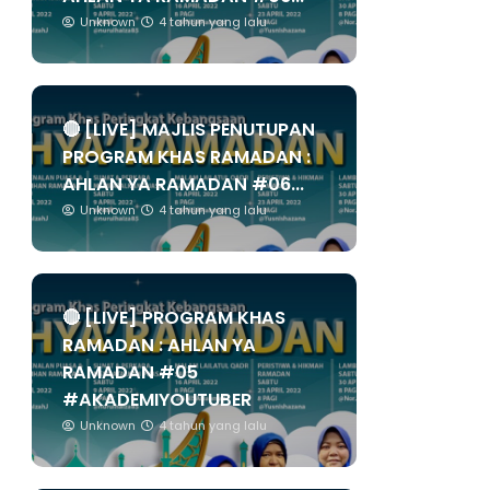
Unknown
4 tahun yang lalu
🔴 [LIVE] MAJLIS PENUTUPAN
PROGRAM KHAS RAMADAN :
AHLAN YA RAMADAN #06...
Unknown
4 tahun yang lalu
🔴 [LIVE] PROGRAM KHAS
RAMADAN : AHLAN YA
RAMADAN #05
#AKADEMIYOUTUBER
Unknown
4 tahun yang lalu