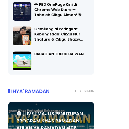
🌟 PBD OnePage Kini di
Chrome Web Store —
Tahniah Cikgu Aiman! 🌟
Gemilang di Peringkat
Kebangsaan: Cikgu Nur
Shafura & Cikgu Shazw…
BAHAGIAN TUBUH HAIWAN
IHYA' RAMADAN
LIHAT SEMUA
🔴 [LIVE] MAJLIS PENUTUPAN
PROGRAM KHAS RAMADAN :
AHLAN YA RAMADAN #06...