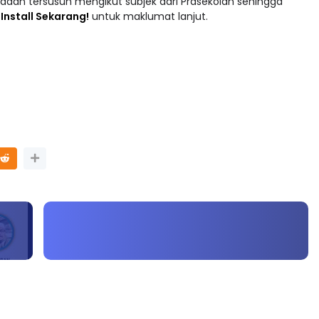
adaan tersusun mengikut subjek dari Prasekolah sehingga
 : Install Sekarang!
untuk maklumat lanjut.