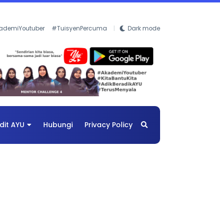
ademiYoutuber
#TuisyenPercuma
Dark mode
dit AYU
Hubungi
Privacy Policy