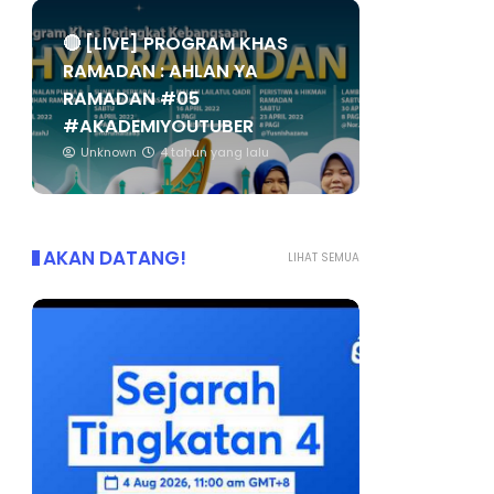
🔴 [LIVE] PROGRAM KHAS
RAMADAN : AHLAN YA
RAMADAN #05
#AKADEMIYOUTUBER
Unknown
4 tahun yang lalu
AKAN DATANG!
LIHAT SEMUA