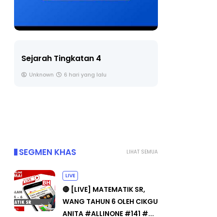
LIVE
Sejarah Tingkatan 4
🔴 [LIVE] 
Unknown
6 hari yang lalu
BEDAH TUN
OLEH CIKGU
Yu. Chekgu 
SEGMEN KHAS
LIHAT SEMUA
LIVE
🔴 [LIVE] MATEMATIK SR,
WANG TAHUN 6 OLEH CIKGU
ANITA #ALLINONE #141 #...