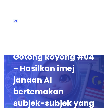
AI
Sedang
berlangsung ~
Gotong Royong #04
~ Hasilkan imej
janaan AI
bertemakan
subjek-subjek yang