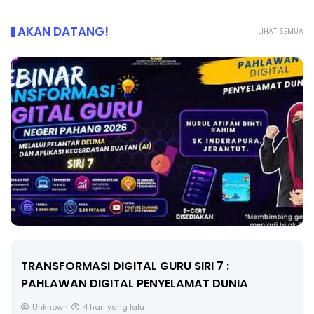
AKAN DATANG!
LIHAT SEMUA
MAJLIS ANUGERAH FFK (FESTIVAL LENSA
PENDIDIKAN - FLeP) 2026
Unknown
5 hari yang lalu