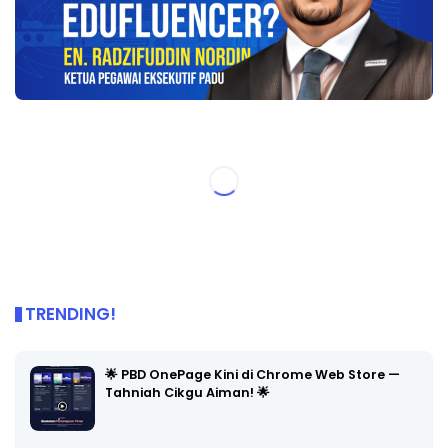
TRENDING!
🌟 PBD OnePage Kini di Chrome Web Store —
Tahniah Cikgu Aiman! 🌟