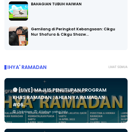
BAHAGIAN TUBUH HAIWAN
Gemilang di Peringkat Kebangsaan: Cikgu
Nur Shafura & Cikgu Shazw…
IHYA' RAMADAN
LIHAT SEMUA
🔴 [LIVE] MAJLIS PENUTUPAN PROGRAM
KHAS RAMADAN : AHLAN YA RAMADAN
#06...
Unknown
4 tahun yang lalu