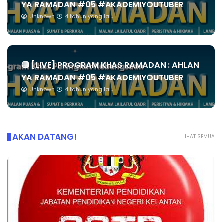
YA RAMADAN #05 #AKADEMIYOUTUBER
Unknown
4 tahun yang lalu
🔴 [LIVE] PROGRAM KHAS RAMADAN : AHLAN
YA RAMADAN #05 #AKADEMIYOUTUBER
Unknown
4 tahun yang lalu
AKAN DATANG!
LIHAT SEMUA