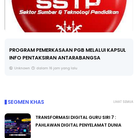
LIVE
PGB MELALUI KAPSUL
ARABANGSA
🔴 [LIVE] FIZIK TING 5 (DLP)
SEMICONDUCTOR DIODE PA
alu
Yu. Chekgu LK
sehari yang lalu
SEGMEN KHAS
LIHAT SEMUA
TRANSFORMASI DIGITAL GURU SIRI 7 :
PAHLAWAN DIGITAL PENYELAMAT DUNIA