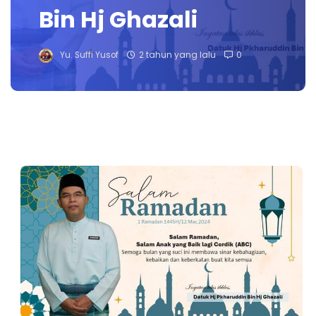
Bin Hj Ghazali
Yu. Suffi Yusof
2 tahun yang lalu
0