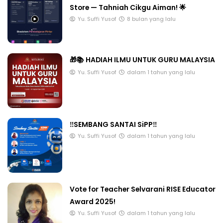
Store — Tahniah Cikgu Aiman! 🌟
Yu. Suffi Yusof
8 bulan yang lalu
🎁📚 HADIAH ILMU UNTUK GURU MALAYSIA
Yu. Suffi Yusof
dalam 1 tahun yang lalu
‼️SEMBANG SANTAI SiPP‼️
Yu. Suffi Yusof
dalam 1 tahun yang lalu
Vote for Teacher Selvarani RISE Educator
Award 2025!
Yu. Suffi Yusof
dalam 1 tahun yang lalu