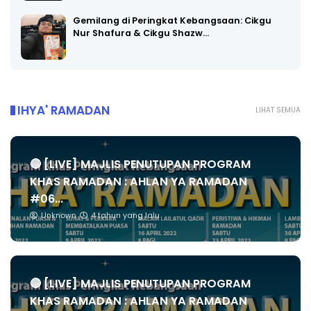
Gemilang di Peringkat Kebangsaan: Cikgu
Nur Shafura & Cikgu Shazw…
IHYA' RAMADAN
LIHAT SEMUA
🔴 [LIVE] MAJLIS PENUTUPAN PROGRAM
KHAS RAMADAN : AHLAN YA RAMADAN
#06...
Unknown
4 tahun yang lalu
🔴 [LIVE] MAJLIS PENUTUPAN PROGRAM
KHAS RAMADAN : AHLAN YA RAMADAN