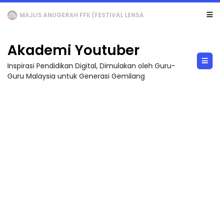
LIVE
🔴 [LIVE] MATEMATIK SR, WANG TAHUN 6 OLEH CIKGU ANITA #ALLINONE #141 #...
Akademi Youtuber
Inspirasi Pendidikan Digital, Dimulakan oleh Guru-
Guru Malaysia untuk Generasi Gemilang