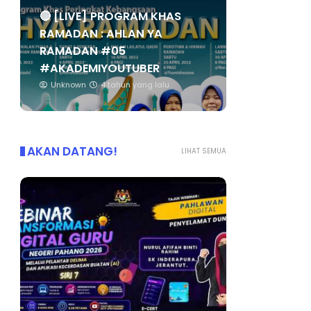
🔴 [LIVE] PROGRAM KHAS
RAMADAN : AHLAN YA
RAMADAN #05
#AKADEMIYOUTUBER
Unknown
4 tahun yang lalu
AKAN DATANG!
LIHAT SEMUA