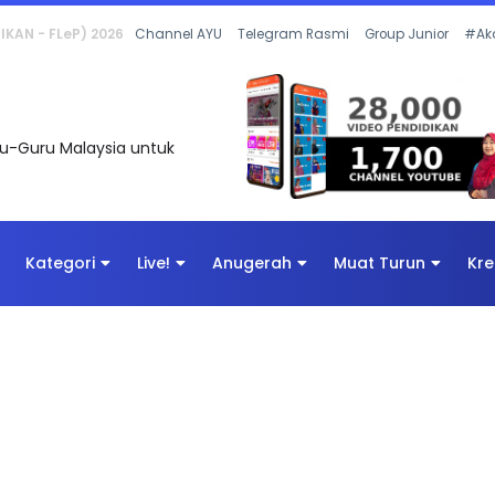
 OLEH CIKGU ANITA #ALLINONE #141 #...
Channel AYU
Telegram Rasmi
Group Junior
#Ak
uru-Guru Malaysia untuk
Kategori
Live!
Anugerah
Muat Turun
Kre