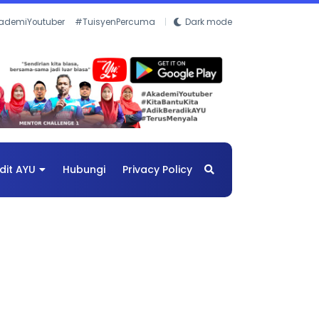
ademiYoutuber
#TuisyenPercuma
Dark mode
dit AYU
Hubungi
Privacy Policy