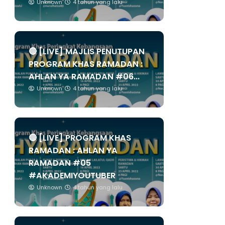
Unknown
4 tahun yang lalu
🔴 [LIVE] MAJLIS PENUTUPAN
PROGRAM KHAS RAMADAN :
AHLAN YA RAMADAN #06...
Unknown
4 tahun yang lalu
🔴 [LIVE] PROGRAM KHAS
RAMADAN : AHLAN YA
RAMADAN #05
#AKADEMIYOUTUBER
Unknown
4 tahun yang lalu