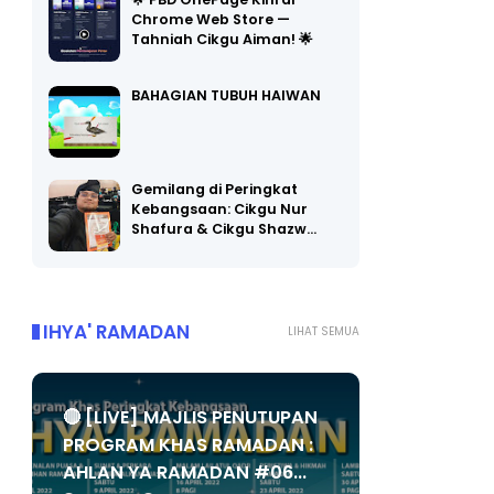
🌟 PBD OnePage Kini di
Chrome Web Store —
Tahniah Cikgu Aiman! 🌟
BAHAGIAN TUBUH HAIWAN
Gemilang di Peringkat
Kebangsaan: Cikgu Nur
Shafura & Cikgu Shazw…
IHYA' RAMADAN
LIHAT SEMUA
🔴 [LIVE] MAJLIS PENUTUPAN
PROGRAM KHAS RAMADAN :
AHLAN YA RAMADAN #06...