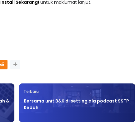
adaan tersusun mengikut subjek dari Prasekolah sehingga
 : Install Sekarang!
untuk maklumat lanjut.
Terbaru
ah &
Bersama unit B&K di setting ala podcast SSTP
Kedah