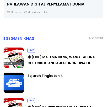
PENDIDIKAN - FLeP) 2026
Unknown
5 hari yang lalu
SEGMEN KHAS
LIHAT SEMUA
LIVE
🔴 [LIVE] MATEMATIK SR, WANG TAHUN 6
OLEH CIKGU ANITA #ALLINONE #141 #...
Sejarah Tingkatan 4
LIVE