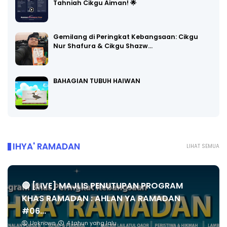
Tahniah Cikgu Aiman! 🌟
Gemilang di Peringkat Kebangsaan: Cikgu
Nur Shafura & Cikgu Shazw…
BAHAGIAN TUBUH HAIWAN
IHYA' RAMADAN
LIHAT SEMUA
🔴 [LIVE] MAJLIS PENUTUPAN PROGRAM
KHAS RAMADAN : AHLAN YA RAMADAN
#06...
Unknown
4 tahun yang lalu