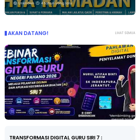
Unknown
4 tahun yang lalu
AKAN DATANG!
LIHAT SEMUA
MAJLIS ANUGERAH FFK (FESTIVAL LENSA