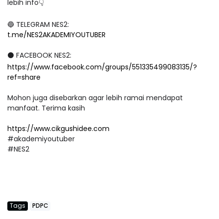
lebih info👇
🔵 TELEGRAM NES2:
t.me/NES2AKADEMIYOUTUBER
⚫ FACEBOOK NES2:
https://www.facebook.com/groups/551335499083135/?
ref=share
Mohon juga disebarkan agar lebih ramai mendapat
manfaat. Terima kasih
https://www.cikgushidee.com
#akademiyoutuber
#NES2
Tags
PDPC