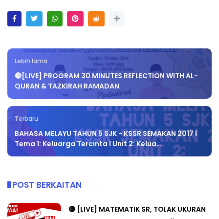
Lebih lama
🔴[LIVE] PROGRAM 30 MINUTES REFLECTION WITH AL-
QURAN & TAZKIRAH RAMADAN
Terbaru
BAHASA MELAYU TAHUN 5 SJK - KSSR SEMAKAN 2017 l
Tema 1: Keluarga Tercinta l Unit 2: Kelua…
POST BERKAITAN
🔴 [LIVE] MATEMATIK SR, TOLAK UKURAN