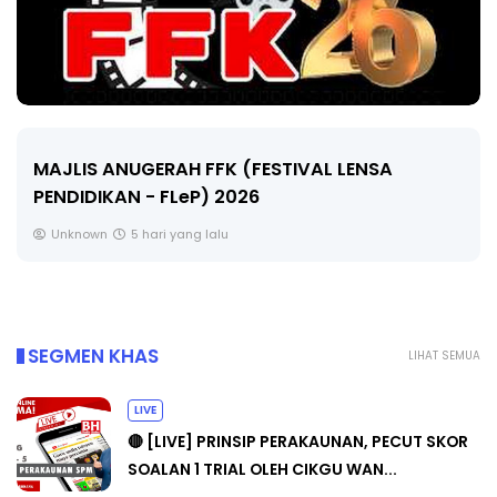
LIVE
🔴 [LIVE] MATEMATIK SR, WANG TAHUN 6 OLEH
CIKGU ANITA #ALLINONE #141 #...
Yu. Chekgu LK
7 hari yang lalu
SEGMEN KHAS
LIHAT SEMUA
LIVE
🔴 [LIVE] PRINSIP PERAKAUNAN, PECUT SKOR
SOALAN 1 TRIAL OLEH CIKGU WAN...