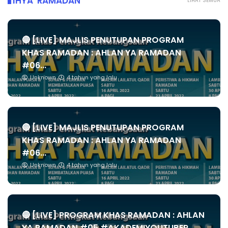
IHYA' RAMADAN
LIHAT SEMUA
🔴 [LIVE] MAJLIS PENUTUPAN PROGRAM
KHAS RAMADAN : AHLAN YA RAMADAN
#06...
Unknown
4 tahun yang lalu
🔴 [LIVE] MAJLIS PENUTUPAN PROGRAM
KHAS RAMADAN : AHLAN YA RAMADAN
#06...
Unknown
4 tahun yang lalu
🔴 [LIVE] PROGRAM KHAS RAMADAN : AHLAN
YA RAMADAN #05 #AKADEMIYOUTUBER