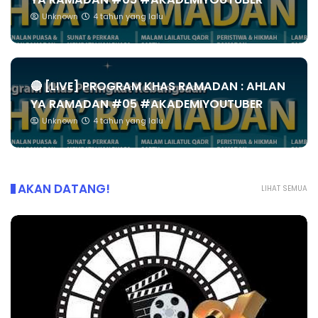
Unknown
4 tahun yang lalu
🔴 [LIVE] PROGRAM KHAS RAMADAN : AHLAN
YA RAMADAN #05 #AKADEMIYOUTUBER
Unknown
4 tahun yang lalu
AKAN DATANG!
LIHAT SEMUA