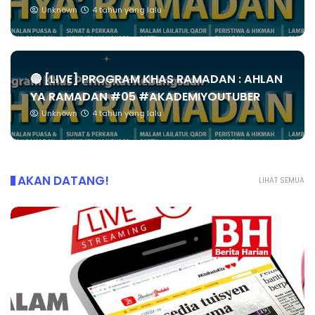
Unknown
4 tahun yang lalu
🔴 [LIVE] PROGRAM KHAS RAMADAN : AHLAN
YA RAMADAN #05 #AKADEMIYOUTUBER
Unknown
4 tahun yang lalu
AKAN DATANG!
LIHAT SEMUA