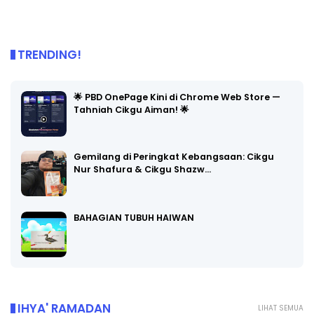
TRENDING!
🌟 PBD OnePage Kini di Chrome Web Store —
Tahniah Cikgu Aiman! 🌟
Gemilang di Peringkat Kebangsaan: Cikgu
Nur Shafura & Cikgu Shazw…
BAHAGIAN TUBUH HAIWAN
IHYA' RAMADAN
LIHAT SEMUA