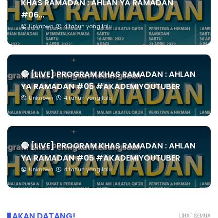
KHAS RAMADAN : AHLAN YA RAMADAN
#06...
Unknown
4 tahun yang lalu
🔴 [LIVE] PROGRAM KHAS RAMADAN : AHLAN
YA RAMADAN #05 #AKADEMIYOUTUBER
Unknown
4 tahun yang lalu
🔴 [LIVE] PROGRAM KHAS RAMADAN : AHLAN
YA RAMADAN #05 #AKADEMIYOUTUBER
Unknown
4 tahun yang lalu
AKAN DATANG!
LIHAT SEMUA