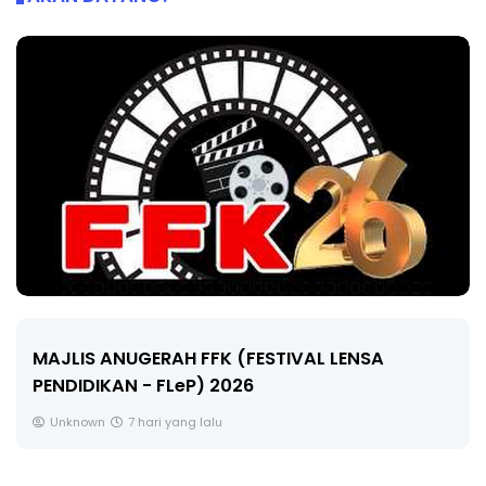
LIVE
🔴 [LIVE] MATEMATIK SR, WANG TAHUN 6 OLEH
CIKGU ANITA #ALLINONE #141 #...
Yu. Chekgu LK
9 hari yang lalu