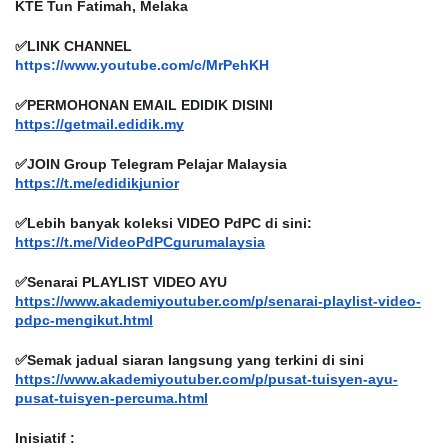
KTE Tun Fatimah, Melaka
✅LINK CHANNEL
https://www.youtube.com/c/
MrPehKH
✅PERMOHONAN EMAIL EDIDIK DISINI
https://getmail.edidik.my
✅JOIN Group Telegram Pelajar Malaysia
https://t.me/edidikjunior
✅Lebih banyak koleksi VIDEO PdPC di sini:
https://t.me/VideoPdPCgurumalaysia
✅Senarai PLAYLIST VIDEO AYU
https://www.akademiyoutuber.com/p/senarai-playlist-video-
pdpc-mengikut.html
✅Semak jadual siaran langsung yang terkini di sini
https://www.akademiyoutuber.com/p/pusat-tuisyen-ayu-
pusat-tuisyen-percuma.html
Inisiatif :