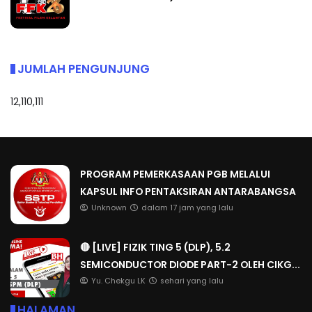
JUMLAH PENGUNJUNG
12,110,111
PROGRAM PEMERKASAAN PGB MELALUI
KAPSUL INFO PENTAKSIRAN ANTARABANGSA
Unknown
dalam 17 jam yang lalu
🔴 [LIVE] FIZIK TING 5 (DLP), 5.2
SEMICONDUCTOR DIODE PART-2 OLEH CIKG...
Yu. Chekgu LK
sehari yang lalu
HALAMAN