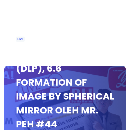
LIVE
🔴 [LIVE] FIZIK TING 4
(DLP), 6.6
FORMATION OF
IMAGE BY SPHERICAL
MIRROR OLEH MR.
PEH #44