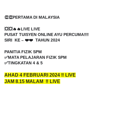
👏👏PERTAMA DI MALAYSIA
💥💥🔥🔥LIVE LIVE
PUSAT TUISYEN ONLINE AYU PERCUMA‼️‼️
SIRI KE – ❤️❤️ TAHUN 2024
PANITIA FIZIK SPM
✅MATA PELAJARAN FIZIK SPM
✅TINGKATAN 4 & 5
AHAD 4 FEBRUARI 2024 ‼️ LIVE
JAM 8.15 MALAM ‼️ LIVE