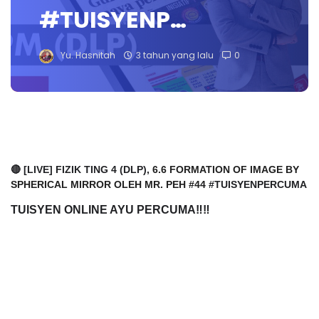
#TUISYENP…
Yu. Hasnitah
3 tahun yang lalu
0
🔴 [LIVE] FIZIK TING 4 (DLP),
6.6 FORMATION OF IMAGE BY
SPHERICAL MIRROR OLEH MR. PEH #44
#TUISYENPERCUMA
TUISYEN ONLINE AYU PERCUMA‼️‼️