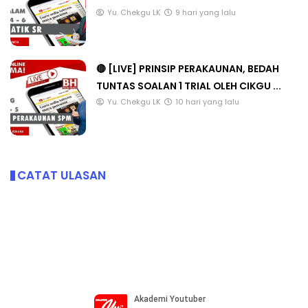
Yu. Chekgu LK
9 hari yang lalu
🔴 [LIVE] PRINSIP PERAKAUNAN, BEDAH
TUNTAS SOALAN 1 TRIAL OLEH CIKGU ...
Yu. Chekgu LK
10 hari yang lalu
CATAT ULASAN