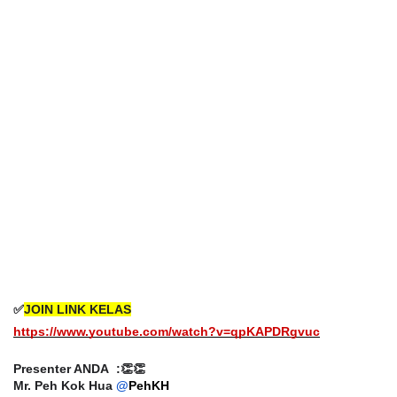
✅
JOIN LINK KELAS
https://www.youtube.com/watch?v=qpKAPDRgvuc
Presenter ANDA :👏👏
Mr. Peh Kok Hua
@
PehKH