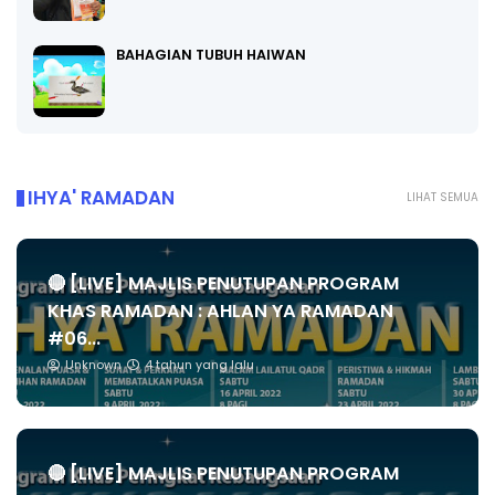
BAHAGIAN TUBUH HAIWAN
IHYA' RAMADAN
LIHAT SEMUA
🔴 [LIVE] MAJLIS PENUTUPAN PROGRAM
KHAS RAMADAN : AHLAN YA RAMADAN
#06...
Unknown
4 tahun yang lalu
🔴 [LIVE] MAJLIS PENUTUPAN PROGRAM