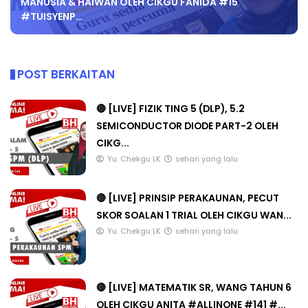
MANUSIA & HAIWAN OLEH CIKGU FANIDA #15
#TUISYENP…
POST BERKAITAN
🔴 [LIVE] FIZIK TING 5 (DLP), 5.2
SEMICONDUCTOR DIODE PART-2 OLEH
CIKG...
Yu. Chekgu LK
sehari yang lalu
🔴 [LIVE] PRINSIP PERAKAUNAN, PECUT
SKOR SOALAN 1 TRIAL OLEH CIKGU WAN...
Yu. Chekgu LK
sehari yang lalu
🔴 [LIVE] MATEMATIK SR, WANG TAHUN 6
OLEH CIKGU ANITA #ALLINONE #141 #...