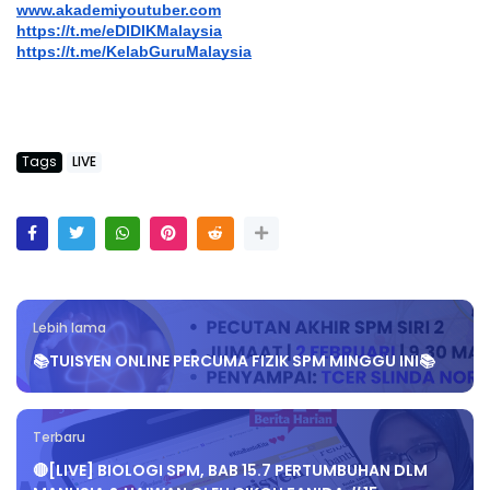
www.akademiyoutuber.com
https://t.me/eDIDIKMalaysia
https://t.me/KelabGuruMalaysia
Tags
LIVE
Lebih lama
📚TUISYEN ONLINE PERCUMA FIZIK SPM MINGGU INI📚
Terbaru
🔴[LIVE] BIOLOGI SPM, BAB 15.7 PERTUMBUHAN DLM