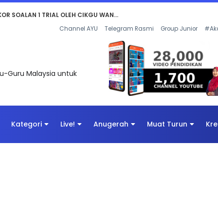
AN DIGITAL PENYELAMAT DUNIA
Channel AYU
Telegram Rasmi
Group Junior
#Ak
uru-Guru Malaysia untuk
Kategori
Live!
Anugerah
Muat Turun
Kre