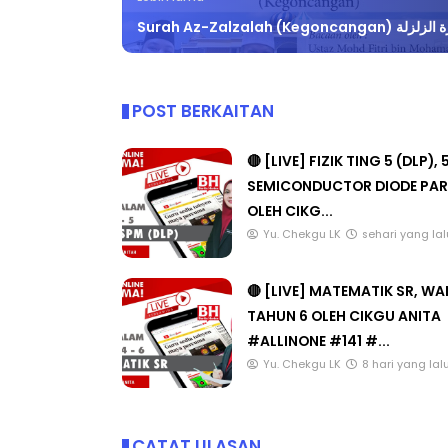
Surah Az-Zalzalah (Kegoncangan
POST BERKAITAN
🔴 [LIVE] FIZIK TING 5 (DLP), 
SEMICONDUCTOR DIODE PAR
OLEH CIKG...
Yu. Chekgu LK
sehari yang lal
🔴 [LIVE] MATEMATIK SR, W
TAHUN 6 OLEH CIKGU ANITA
#ALLINONE #141 #...
Yu. Chekgu LK
8 hari yang lal
CATAT ULASAN