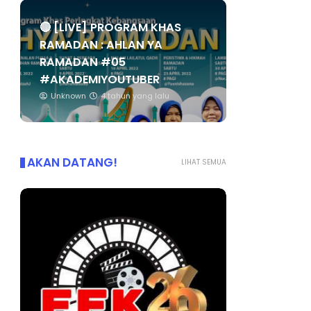
🔴 [LIVE] PROGRAM KHAS
RAMADAN : AHLAN YA
RAMADAN #05
#AKADEMIYOUTUBER
Unknown
4 tahun yang lalu
AKAN DATANG!
LIHAT SEMUA