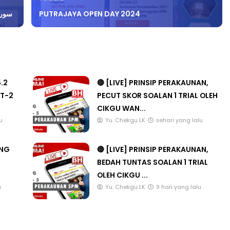
) سورة الزلزلة
PUTRAJAYA OPEN DAY 2024
5.2
🔴 [LIVE] PRINSIP PERAKAUNAN,
T-2
PECUT SKOR SOALAN 1 TRIAL OLEH
CIKGU WAN...
u
Yu. Chekgu LK
sehari yang lalu
ANG
🔴 [LIVE] PRINSIP PERAKAUNAN,
BEDAH TUNTAS SOALAN 1 TRIAL
OLEH CIKGU ...
u
Yu. Chekgu LK
9 hari yang lalu