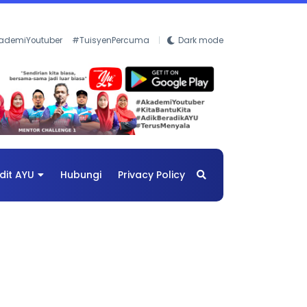
ademiYoutuber
#TuisyenPercuma
Dark mode
dit AYU
Hubungi
Privacy Policy