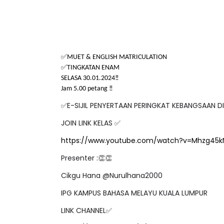
✅
MUET & ENGLISH MATRICULATION
✅
TINGKATAN ENAM
SELASA 30.01.2024‼️
Jam 5.00 petang ‼️
E-SIJIL PENYERTAAN PERINGKAT KEBANGSAAN D
✅
JOIN LINK KELAS
✅
https://www.youtube.com/watch?v=Mhzg45k
Presenter :
👏👏
Cikgu Hana @Nurulhana2000
IPG KAMPUS BAHASA MELAYU KUALA LUMPUR
LINK CHANNEL
✅