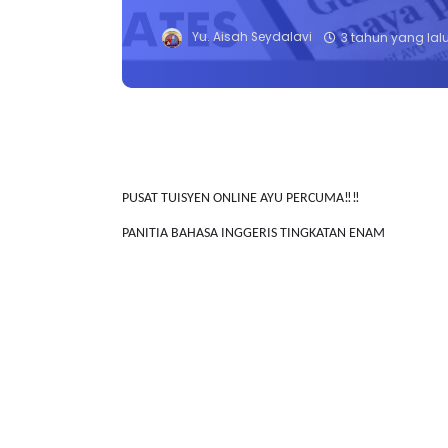
Yu. Aisah Seydalavi
3 tahun yang lal
PUSAT TUISYEN ONLINE AYU PERCUMA‼️‼️
PANITIA BAHASA INGGERIS TINGKATAN ENAM