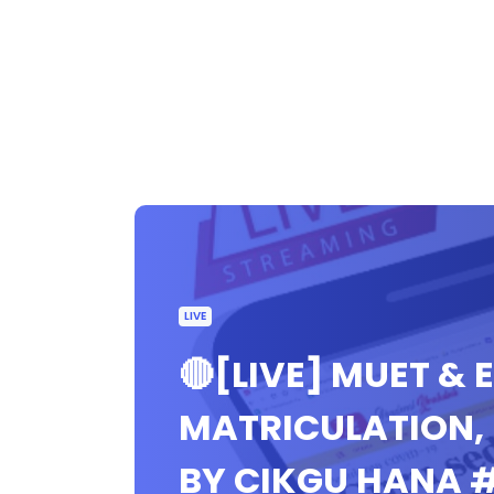
LIVE
🔴[LIVE] MUET & 
MATRICULATION, 
BY CIKGU HANA 