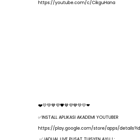
https://youtube.com/c/CikguHana
🤎
❤
💛💚💙💜🖤
💜💙💚💛❤
INSTALL APLIKASI AKADEMI YOUTUBER
✅
https://play.google.com/store/apps/detail
JADUAL LIVE PUSAT TUISYEN AYU ! :
✅