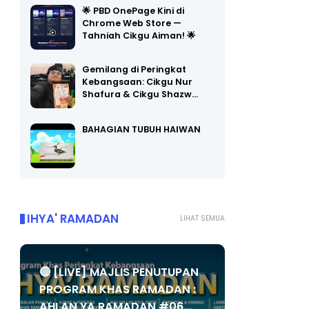
🌟 PBD OnePage Kini di
Chrome Web Store —
Tahniah Cikgu Aiman! 🌟
Gemilang di Peringkat
Kebangsaan: Cikgu Nur
Shafura & Cikgu Shazw…
BAHAGIAN TUBUH HAIWAN
IHYA' RAMADAN
LIHAT SEMUA
🔴 [LIVE] MAJLIS PENUTUPAN
PROGRAM KHAS RAMADAN :
AHLAN YA RAMADAN #06...