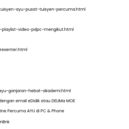
tuisyen-ayu-pusat-tuisyen-percuma.html
playlist-video-pdpc-mengikut.html
esenter.html
ayu-ganjaran-hebat-akademi.html
i dengan email eDidik atau DELIMa MOE
Online Percuma AYU di PC & Phone
nBnk