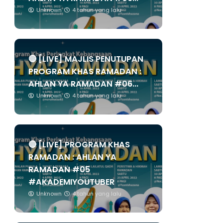
Unknown
4 tahun yang lalu
🔴 [LIVE] MAJLIS PENUTUPAN
PROGRAM KHAS RAMADAN :
AHLAN YA RAMADAN #06...
Unknown
4 tahun yang lalu
🔴 [LIVE] PROGRAM KHAS
RAMADAN : AHLAN YA
RAMADAN #05
#AKADEMIYOUTUBER
Unknown
4 tahun yang lalu