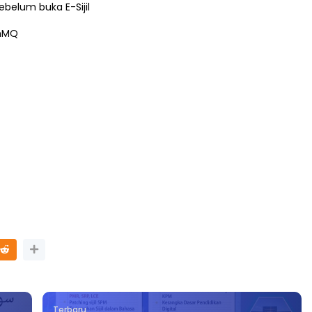
belum buka E-Sijil
ghMQ
SIONAL 8 :
MAJLIS ANUGERAH FFK
TUA PENGARAH
(FESTIVAL LENSA PENDIDIKAN 
MALAYSIA
FLeP) 2026
ari yang lalu
Unknown
6 hari yang lalu
Terbaru