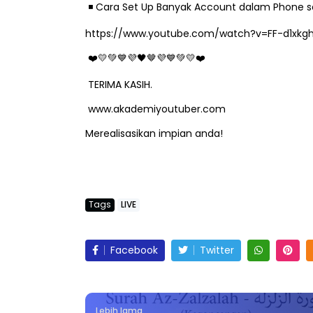
️ Cara Set Up Banyak Account dalam Phone se
◾
https://www.youtube.com/watch?v=FF-d1xk
🤎
❤
💛💚💙💜🖤
💜💙💚💛❤
LIVE
BICARA PROFE
TERIMA KASIH.
TIMBALAN KE
🔴 [LIVE] PRINSIP PERAKAUNAN,
www.akademiyoutuber.com
PENDIDIKAN 
BEDAH TUNTAS SOALAN 1 TRIAL
Merealisasikan impian anda!
OLEH CIKGU ...
Unknown
11 h
Yu. Chekgu LK
9 hari yang lalu
Tags
LIVE
Facebook
Twitter
Lebih lama