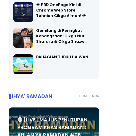
Chrome Web Store —
Tahniah Cikgu Aiman! 🌟
Gemilang di Peringkat
Kebangsaan: Cikgu Nur
Shafura & Cikgu Shazw…
BAHAGIAN TUBUH HAIWAN
IHYA' RAMADAN
LIHAT SEMUA
🔴 [LIVE] MAJLIS PENUTUPAN
PROGRAM KHAS RAMADAN :
AHLAN YA RAMADAN #06...