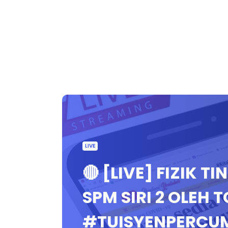
LIVE
🔴 [LIVE] FIZIK T
SPM SIRI 2 OLEH
#TUISYENPERCU