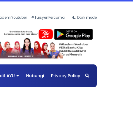
ademiYoutuber
#TuisyenPercuma
Dark mode
dit AYU
Hubungi
Privacy Policy