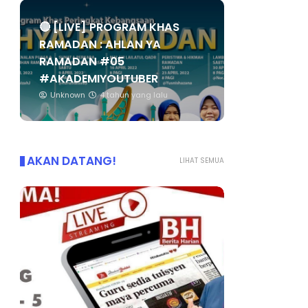
🔴 [LIVE] PROGRAM KHAS
RAMADAN : AHLAN YA
RAMADAN #05
#AKADEMIYOUTUBER
Unknown
4 tahun yang lalu
AKAN DATANG!
LIHAT SEMUA