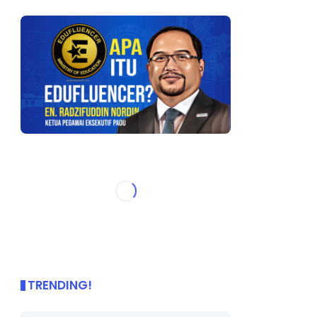
TRENDING!
🌟 PBD OnePage Kini di