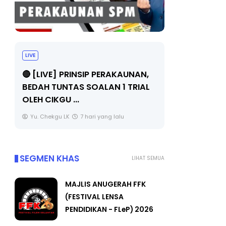
LIVE
BICARA PR
TIMBALAN
🔴 [LIVE] PRINSIP PERAKAUNAN,
PENDIDIKA
BEDAH TUNTAS SOALAN 1 TRIAL
OLEH CIKGU ...
Unknown
Yu. Chekgu LK
7 hari yang lalu
SEGMEN KHAS
LIHAT SEMUA
MAJLIS ANUGERAH FFK
(FESTIVAL LENSA
PENDIDIKAN - FLeP) 2026