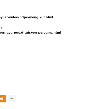
aylist-video-pdpc-mengikut.html
sini
yen-ayu-pusat-tuisyen-percuma.html