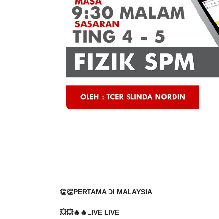
👏👏PERTAMA DI MALAYSIA
💥💥🔥🔥LIVE LIVE
PUSAT TUISYEN ONLINE AYU PERCUMA‼️‼️