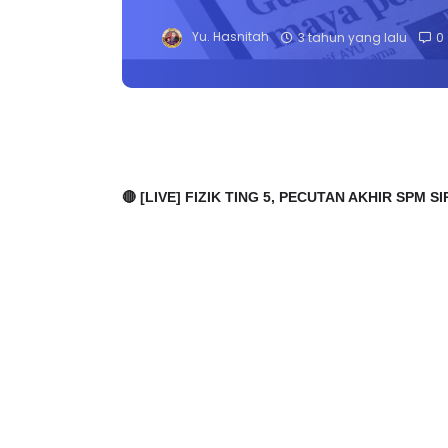
Yu. Hasnitah
3 tahun yang lalu
0
🔴 [LIVE]
FIZIK TING 5, PECUTAN AKHIR SPM S