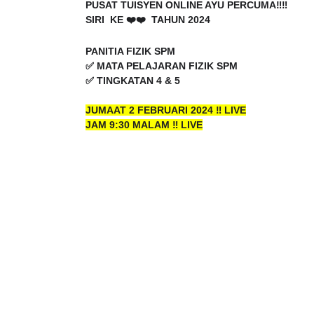
SIRI KE ❤️❤️ TAHUN 2024
PANITIA FIZIK SPM
✅ MATA PELAJARAN FIZIK SPM
✅ TINGKATAN 4 & 5
JUMAAT 2 FEBRUARI 2024 ‼️ LIVE
JAM 9:30 MALAM ‼️ LIVE