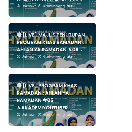
Unknown
4 tahun yang lalu
🔴 [LIVE] MAJLIS PENUTUPAN
PROGRAM KHAS RAMADAN :
AHLAN YA RAMADAN #06...
Unknown
4 tahun yang lalu
🔴 [LIVE] PROGRAM KHAS
RAMADAN : AHLAN YA
RAMADAN #05
#AKADEMIYOUTUBER
Unknown
4 tahun yang lalu