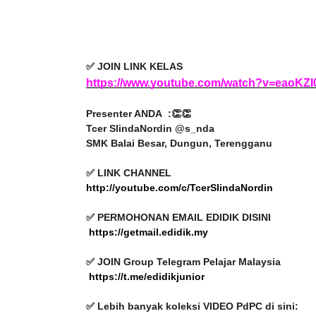
✅ JOIN LINK KELAS
https://www.youtube.com/watch?v=eaoKZ
ICARA KORPORAT 3 : PROGRAM
KEYNOTE SPEAKER 
AKANAN SELAMAT DAN
TRANSFORMING 
Presenter ANDA :👏👏
ERKUALITI (AMALAN PER...
EDUCATION IN IN
Tcer SlindaNordin @s_nda
THROUG...
SMK Balai Besar, Dungun, Terengganu
Unknown
9 hari yang lalu
Unknown
9 hari ya
✅ LINK CHANNEL
http://youtube.com/c/TcerSlindaNordin
✅ PERMOHONAN EMAIL EDIDIK DISINI
https://getmail.edidik.my
✅ JOIN Group Telegram Pelajar Malaysia
https://t.me/edidikjunior
✅ Lebih banyak koleksi VIDEO PdPC di sini:
https://t.me/VideoPdPCgurumalaysia