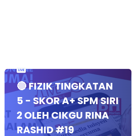
LIVE
🔴 FIZIK TINGKATAN
5 - SKOR A+ SPM SIRI
2 OLEH CIKGU RINA
RASHID #19