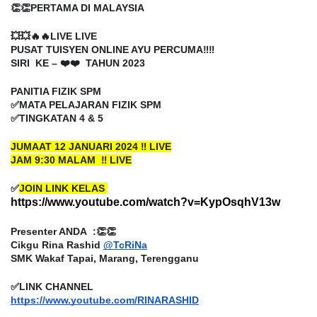
👏👏PERTAMA DI MALAYSIA
💥💥🔥🔥LIVE LIVE
PUSAT TUISYEN ONLINE AYU PERCUMA‼️‼️
SIRI KE – ❤️❤️ TAHUN 2023
PANITIA FIZIK SPM
✅MATA PELAJARAN FIZIK SPM
✅TINGKATAN 4 & 5
JUMAAT 12 JANUARI 2024 ‼️ LIVE
JAM 9:30 MALAM ‼️ LIVE
✅
JOIN LINK KELAS
https://www.youtube.com/watch?v=KypOsqhV13w
Presenter ANDA :👏👏
Cikgu Rina Rashid
@TcRiNa
SMK Wakaf Tapai, Marang, Terengganu
✅LINK CHANNEL
https://www.youtube.com/RINARASHID