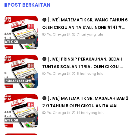
POST BERKAITAN
🔴 [LIVE] MATEMATIK SR, WANG TAHUN 6
OLEH CIKGU ANITA #ALLINONE #141 #...
Yu. Chekgu LK
7 hari yang lalu
🔴 [LIVE] PRINSIP PERAKAUNAN, BEDAH
TUNTAS SOALAN 1 TRIAL OLEH CIKGU ...
Yu. Chekgu LK
8 hari yang lalu
🔴 [LIVE] MATEMATIK SR, MASALAH BAB 2
2.0 TAHUN 6 OLEH CIKGU ANITA #AL...
Yu. Chekgu LK
14 hari yang lalu