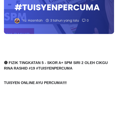
#TUISYENPERCUMA
Yu. Hasnitah
3 tahun yang lalu
0
🔴 FIZIK TINGKATAN 5 - SKOR A+ SPM SIRI 2 OLEH CIKGU
RINA RASHID #19 #TUISYENPERCUMA
TUISYEN ONLINE AYU PERCUMA‼️‼️