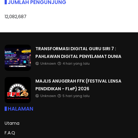
JUMLAH PENGUNJUNG
12,082,687
TRANSFORMASI DIGITAL GURU SIRI 7 :
PAHLAWAN DIGITAL PENYELAMAT DUNIA
Unknown
4 hari yang lalu
MAJLIS ANUGERAH FFK (FESTIVAL LENSA
PENDIDIKAN - FLeP) 2026
Unknown
5 hari yang lalu
HALAMAN
Utama
F.A.Q