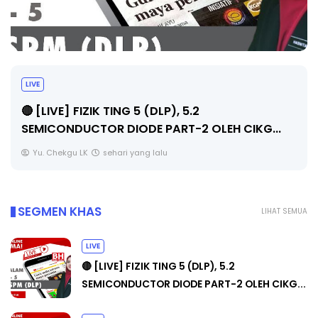
LIVE
🔴 [LIVE] PRINSIP PERAKAUNAN, PECUT SKO
...
SOALAN 1 TRIAL OLEH CIKGU WAN...
Yu. Chekgu LK
sehari yang lalu
SEGMEN KHAS
LIHAT SEMUA
LIVE
🔴 [LIVE] FIZIK TING 5 (DLP), 5.2
SEMICONDUCTOR DIODE PART-2 OLEH CIKG...