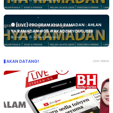
Unknown
4 tahun yang lalu
🔴 [LIVE] PROGRAM KHAS RAMADAN : AHLAN
YA RAMADAN #05 #AKADEMIYOUTUBER
Unknown
4 tahun yang lalu
AKAN DATANG!
LIHAT SEMUA