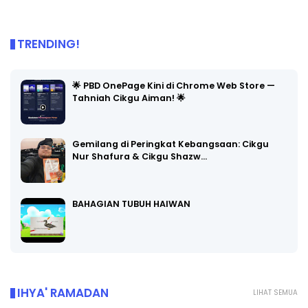
TRENDING!
🌟 PBD OnePage Kini di Chrome Web Store —
Tahniah Cikgu Aiman! 🌟
Gemilang di Peringkat Kebangsaan: Cikgu
Nur Shafura & Cikgu Shazw…
BAHAGIAN TUBUH HAIWAN
IHYA' RAMADAN
LIHAT SEMUA