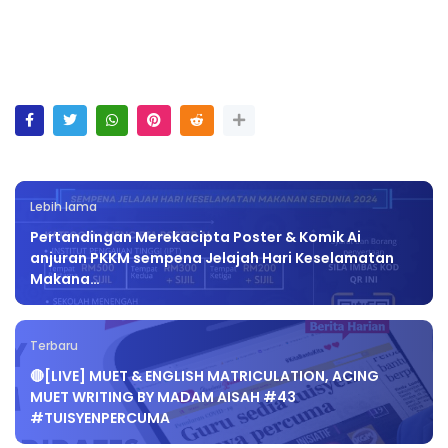
Lebih lama
Pertandingan Merekacipta Poster & Komik Ai
anjuran PKKM sempena Jelajah Hari Keselamatan
Makana…
Terbaru
🔴[LIVE] MUET & ENGLISH MATRICULATION, ACING
MUET WRITING BY MADAM AISAH #43
#TUISYENPERCUMA