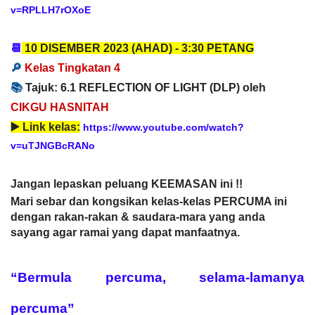
v=RPLLH7rOXoE
📆
10 DISEMBER
2023
(AHAD) -
3:30 PETANG
🔎
Kelas Tingkatan 4
📚
T
ajuk: 6.1 REFLECTION OF LIGHT (DLP) oleh
CIKGU HASNITAH
▶️
Link kelas:
https://www.youtube.com/watch?
v=uTJNGBcRANo
Jangan lepaskan peluang KEEMASAN ini !!
Mari sebar dan kongsikan kelas-kelas PERCUMA ini
dengan rakan-rakan & saudara-mara yang anda
sayang agar ramai yang dapat manfaatnya.
“Bermula percuma, selama-lamanya
percuma”