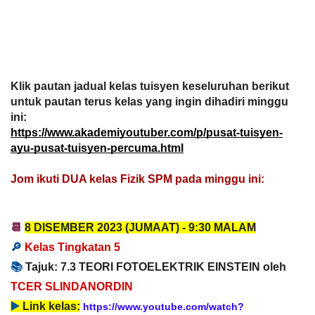
Klik pautan jadual kelas tuisyen keseluruhan berikut
untuk pautan terus kelas yang ingin dihadiri minggu
ini:
https://www.akademiyoutuber.com/p/pusat-tuisyen-
ayu-pusat-tuisyen-percuma.html
Jom ikuti DUA kelas Fizik SPM pada minggu ini
:
📆
8 DISEMBER
2023
(JUMAAT) -
9:
30 MALAM
🔎
Kelas Tingkatan 5
📚
T
ajuk: 7.3 TEORI FOTOELEKTRIK EINSTEIN
oleh
TCER SLINDANORDIN
▶️
Link kelas:
https://www.youtube.com/watch?