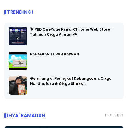
TRENDING!
🌟 PBD OnePage Kini di Chrome Web Store —
Tahniah Cikgu Aiman! 🌟
BAHAGIAN TUBUH HAIWAN
Gemilang di Peringkat Kebangsaan: Cikgu
Nur Shafura & Cikgu Shazw…
IHYA' RAMADAN
LIHAT SEMUA