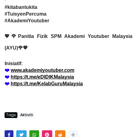
#kitabantukita
#TuisyenPercuma
#AkademiYoutuber
💖🌹Panitia Fizik SPM Akademi Youtuber Malaysia
(AYU)🌹💖
Inisiatif:
❤️
www.akademiyoutuber.com
❤️
https://t.me/eDIDIKMalaysia
❤️
https://t.me/KelabGuruMalaysia
Tags
Aktiviti