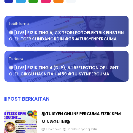
Lebih lama
🔴 [LIVE] FIZIK TING 5, 7.3 TEORI FOTOELEKTRIK EINSTEIN
OLEH TCER SLINDANORDIN #25 #TUISYENPERCUMA
Terbaru
🔴 [LIVE] FIZIK TING 4 (DLP), 6.1 REFLECTION OF LIGHT
OLEH CIKGU HASNITAH #89 #TUISYENPERCUMA
POST BERKAITAN
📚TUISYEN ONLINE PERCUMA FIZIK SPM
MINGGU INI📚
Unknown
2 tahun yang lalu