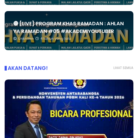
🔴 [LIVE] PROGRAM KHAS RAMADAN : AHLAN
YA RAMADAN #05 #AKADEMIYOUTUBER
Unknown
4 tahun yang lalu
AKAN DATANG!
LIHAT SEMUA