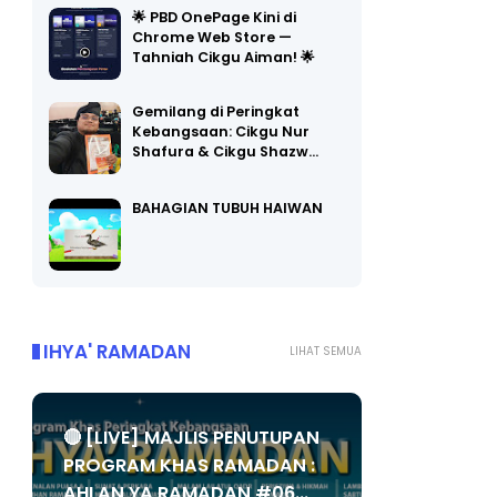
🌟 PBD OnePage Kini di
Chrome Web Store —
Tahniah Cikgu Aiman! 🌟
Gemilang di Peringkat
Kebangsaan: Cikgu Nur
Shafura & Cikgu Shazw…
BAHAGIAN TUBUH HAIWAN
IHYA' RAMADAN
LIHAT SEMUA
🔴 [LIVE] MAJLIS PENUTUPAN
PROGRAM KHAS RAMADAN :
AHLAN YA RAMADAN #06...