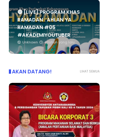
🔴 [LIVE] PROGRAM KHAS
RAMADAN : AHLAN YA
RAMADAN #05
#AKADEMIYOUTUBER
Unknown
4 tahun yang lalu
AKAN DATANG!
LIHAT SEMUA