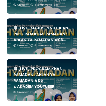
Unknown
4 tahun yang lalu
🔴 [LIVE] MAJLIS PENUTUPAN
PROGRAM KHAS RAMADAN :
AHLAN YA RAMADAN #06...
Unknown
4 tahun yang lalu
🔴 [LIVE] PROGRAM KHAS
RAMADAN : AHLAN YA
RAMADAN #05
#AKADEMIYOUTUBER
Unknown
4 tahun yang lalu