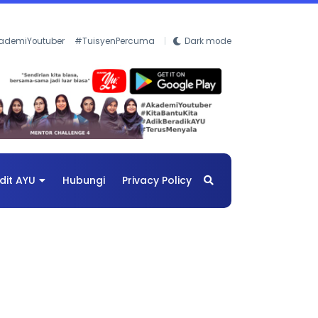
ademiYoutuber
#TuisyenPercuma
Dark mode
dit AYU
Hubungi
Privacy Policy