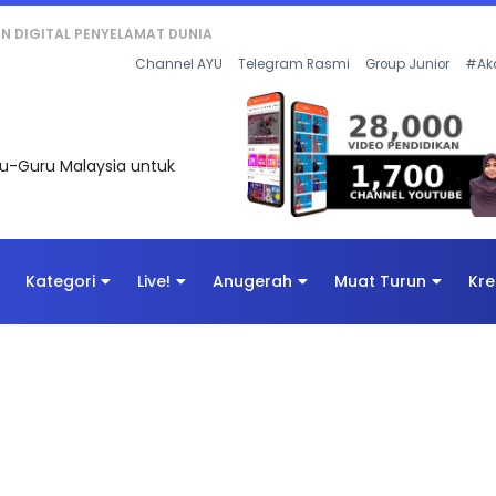
AN DIGITAL PENYELAMAT DUNIA
Channel AYU
Telegram Rasmi
Group Junior
#Ak
uru-Guru Malaysia untuk
Kategori
Live!
Anugerah
Muat Turun
Kre