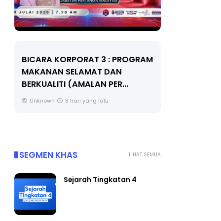
BICARA KORPORAT 3 : PROGRAM
KEYNOTE S
MAKANAN SELAMAT DAN
TRANSFOR
BERKUALITI (AMALAN PER...
EDUCATION
THROUG...
Unknown
8 hari yang lalu
Unknown
SEGMEN KHAS
LIHAT SEMUA
Sejarah Tingkatan 4