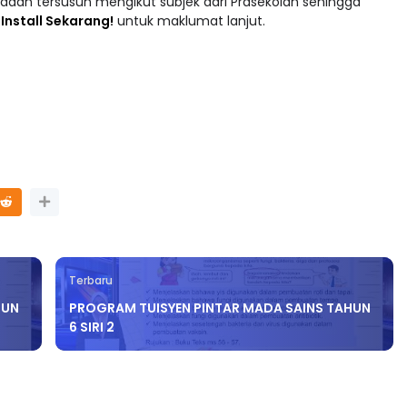
adaan tersusun mengikut subjek dari Prasekolah sehingga
 : Install Sekarang!
untuk maklumat lanjut.
Terbaru
HUN
PROGRAM TUISYEN PINTAR MADA SAINS TAHUN
6 SIRI 2