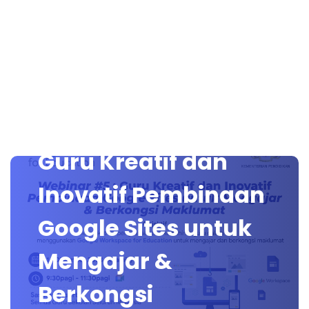
Guru Kreatif dan
Inovatif Pembinaan
Google Sites untuk
Mengajar &
Berkongsi