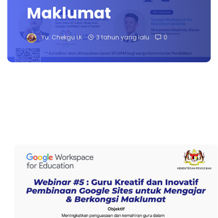
Maklumat
Yu. Chekgu LK
3 tahun yang lalu
0