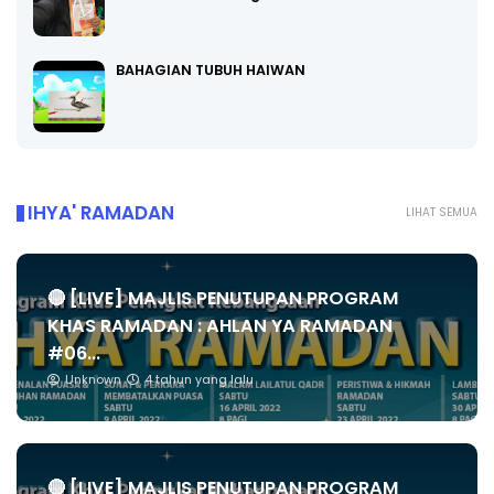
BAHAGIAN TUBUH HAIWAN
IHYA' RAMADAN
LIHAT SEMUA
🔴 [LIVE] MAJLIS PENUTUPAN PROGRAM
KHAS RAMADAN : AHLAN YA RAMADAN
#06...
Unknown
4 tahun yang lalu
🔴 [LIVE] MAJLIS PENUTUPAN PROGRAM