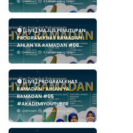
Unknown
4 tahun yang lalu
🔴 [LIVE] MAJLIS PENUTUPAN
PROGRAM KHAS RAMADAN :
AHLAN YA RAMADAN #06...
Unknown
4 tahun yang lalu
🔴 [LIVE] PROGRAM KHAS
RAMADAN : AHLAN YA
RAMADAN #05
#AKADEMIYOUTUBER
Unknown
4 tahun yang lalu