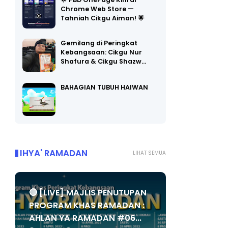
🌟 PBD OnePage Kini di
Chrome Web Store —
Tahniah Cikgu Aiman! 🌟
Gemilang di Peringkat
Kebangsaan: Cikgu Nur
Shafura & Cikgu Shazw…
BAHAGIAN TUBUH HAIWAN
IHYA' RAMADAN
LIHAT SEMUA
🔴 [LIVE] MAJLIS PENUTUPAN
PROGRAM KHAS RAMADAN :
AHLAN YA RAMADAN #06...