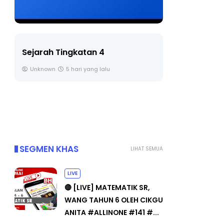
LIVE
BICA
TIM
🔴 [LIVE] PRINSIP PERAKAUNAN,
PEN
BEDAH TUNTAS SOALAN 1 TRIAL
OLEH CIKGU ...
Un
Yu. Chekgu LK
6 hari yang lalu
SEGMEN KHAS
LIHAT SEMUA
LIVE
🔴 [LIVE] MATEMATIK SR,
WANG TAHUN 6 OLEH CIKGU
ANITA #ALLINONE #141 #...