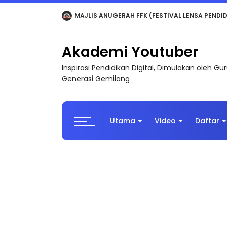
LIVE
🔴 [LIVE] MATEMATIK SR, WANG TAHUN 6
Akademi Youtuber
Inspirasi Pendidikan Digital, Dimulakan oleh G
Generasi Gemilang
Utama
Video
Daftar