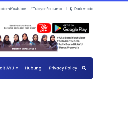
ademiYoutuber
#TuisyenPercuma
Dark mode
dit AYU
Hubungi
Privacy Policy