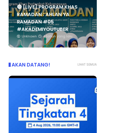
🔴 [LIVE] PROGRAM KHAS
RAMADAN : AHLAN YA
RAMADAN #05
#AKADEMIYOUTUBER
Unknown
4 tahun yang lalu
AKAN DATANG!
LIHAT SEMUA