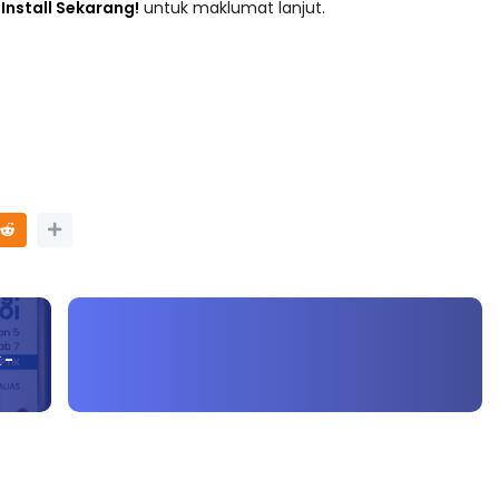
adaan tersusun mengikut subjek dari Prasekolah sehingga
 : Install Sekarang!
untuk maklumat lanjut.
 -