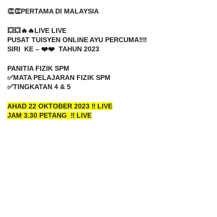
👏👏PERTAMA DI MALAYSIA
💥💥🔥🔥LIVE LIVE
PUSAT TUISYEN ONLINE AYU PERCUMA‼️‼️
SIRI KE – ❤️❤️ TAHUN 2023
PANITIA FIZIK SPM
✅MATA PELAJARAN FIZIK SPM
✅TINGKATAN 4 & 5
AHAD 22 OKTOBER 2023 ‼️ LIVE
JAM 3.30 PETANG ‼️ LIVE