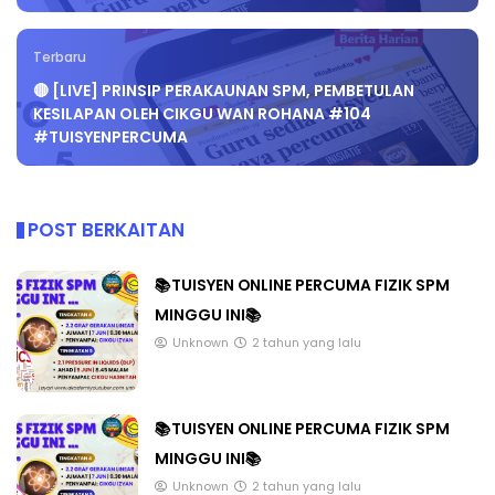
Terbaru
🔴 [LIVE] PRINSIP PERAKAUNAN SPM, PEMBETULAN
KESILAPAN OLEH CIKGU WAN ROHANA #104
#TUISYENPERCUMA
POST BERKAITAN
📚TUISYEN ONLINE PERCUMA FIZIK SPM
MINGGU INI📚
Unknown
2 tahun yang lalu
📚TUISYEN ONLINE PERCUMA FIZIK SPM
MINGGU INI📚
Unknown
2 tahun yang lalu