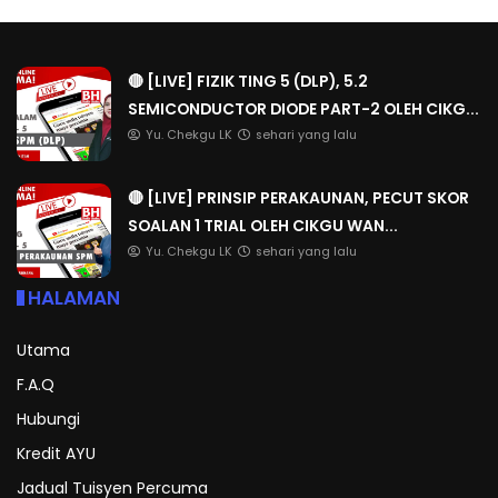
🔴 [LIVE] FIZIK TING 5 (DLP), 5.2
SEMICONDUCTOR DIODE PART-2 OLEH CIKG...
Yu. Chekgu LK
sehari yang lalu
🔴 [LIVE] PRINSIP PERAKAUNAN, PECUT SKOR
SOALAN 1 TRIAL OLEH CIKGU WAN...
Yu. Chekgu LK
sehari yang lalu
HALAMAN
Utama
F.A.Q
Hubungi
Kredit AYU
Jadual Tuisyen Percuma