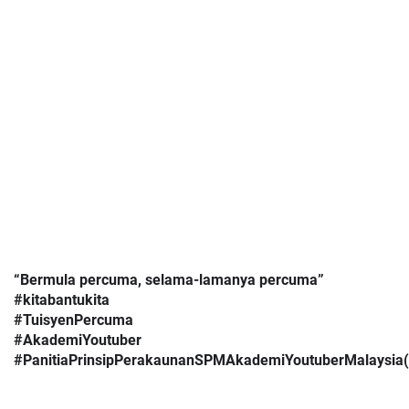
“Bermula percuma, selama-lamanya percuma”
#kitabantukita
#TuisyenPercuma
#AkademiYoutuber
#PanitiaPrinsipPerakaunanSPMAkademiYoutuberMalaysia