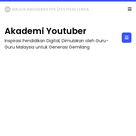
LIVE
🔴 [LIVE] MATEMATIK SR, WANG TAHUN 6 OLEH CIKGU ANITA #ALLINONE #141 #...
Akademi Youtuber
Inspirasi Pendidikan Digital, Dimulakan oleh Guru-
Guru Malaysia untuk Generasi Gemilang