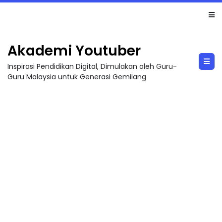
LIVE
🔴 [LIVE] MATEMATIK SR, WANG TAHUN 6 OLEH CIKGU ANITA #ALLINONE #141 #...
Akademi Youtuber
Inspirasi Pendidikan Digital, Dimulakan oleh Guru-
Guru Malaysia untuk Generasi Gemilang