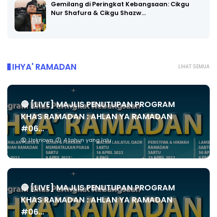
Gemilang di Peringkat Kebangsaan: Cikgu
Nur Shafura & Cikgu Shazw…
IHYA' RAMADAN
LIHAT SEMUA
🔴 [LIVE] MAJLIS PENUTUPAN PROGRAM
KHAS RAMADAN : AHLAN YA RAMADAN
#06...
Unknown
4 tahun yang lalu
🔴 [LIVE] MAJLIS PENUTUPAN PROGRAM
KHAS RAMADAN : AHLAN YA RAMADAN
#06...