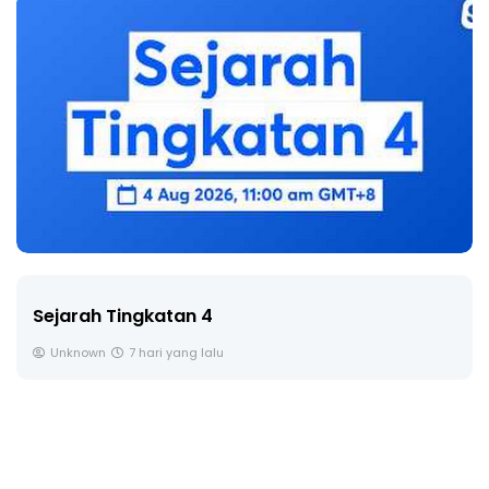
LIVE
🔴 [LIVE] PRINSIP PERAKAUNAN, BEDAH TUNT
SOALAN 1 TRIAL OLEH CIKGU ...
Yu. Chekgu LK
8 hari yang lalu