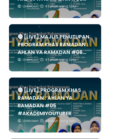
Unknown
4 tahun yang lalu
🔴 [LIVE] MAJLIS PENUTUPAN
PROGRAM KHAS RAMADAN :
AHLAN YA RAMADAN #06...
Unknown
4 tahun yang lalu
🔴 [LIVE] PROGRAM KHAS
RAMADAN : AHLAN YA
RAMADAN #05
#AKADEMIYOUTUBER
Unknown
4 tahun yang lalu