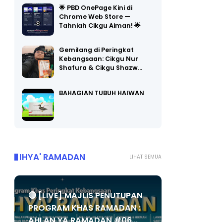
Chrome Web Store —
Tahniah Cikgu Aiman! 🌟
Gemilang di Peringkat
Kebangsaan: Cikgu Nur
Shafura & Cikgu Shazw…
BAHAGIAN TUBUH HAIWAN
IHYA' RAMADAN
LIHAT SEMUA
🔴 [LIVE] MAJLIS PENUTUPAN
PROGRAM KHAS RAMADAN :
AHLAN YA RAMADAN #06...