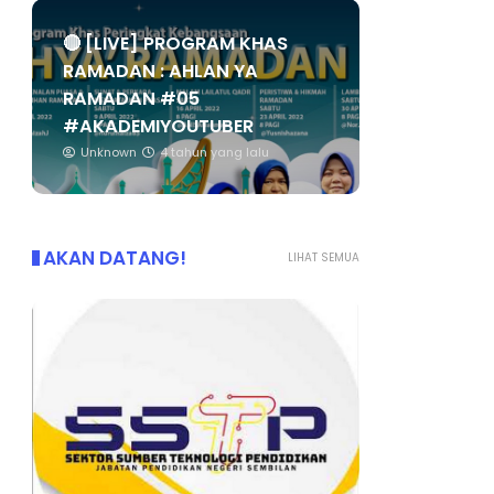
🔴 [LIVE] PROGRAM KHAS
RAMADAN : AHLAN YA
RAMADAN #05
#AKADEMIYOUTUBER
Unknown
4 tahun yang lalu
AKAN DATANG!
LIHAT SEMUA