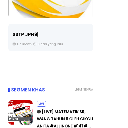
LIVE
SSTP JPN9|
🔴 [LIVE] 
Unknown
8 hari yang lalu
BEDAH TUN
OLEH CIKGU
Yu. Chekgu 
SEGMEN KHAS
LIHAT SEMUA
LIVE
🔴 [LIVE] MATEMATIK SR,
WANG TAHUN 6 OLEH CIKGU
ANITA #ALLINONE #141 #...