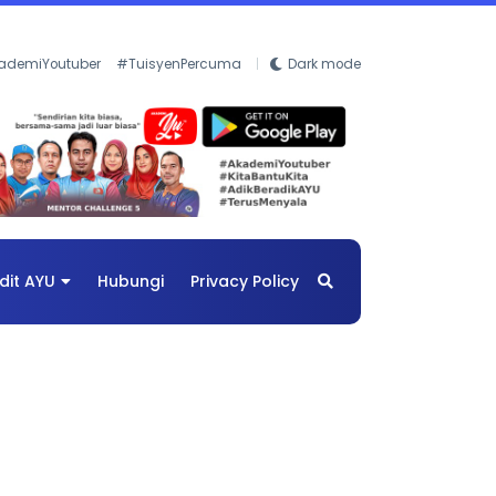
ademiYoutuber
#TuisyenPercuma
Dark mode
dit AYU
Hubungi
Privacy Policy