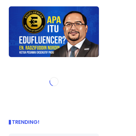
TRENDING!
🌟 PBD OnePage Kini di