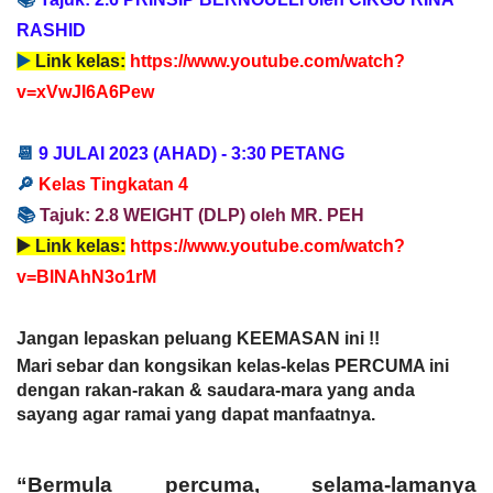
📚
T
ajuk:
2.6 PRINSIP BERNOULLI oleh CIKGU RINA
RASHID
▶️
Link kelas:
https://www.youtube.com/watch?
v=xVwJI6A6Pew
📆
9 JULAI
2023
(AHAD) -
3:30 PETANG
🔎
Kelas Tingkatan 4
📚
T
ajuk: 2.8 WEIGHT
(DLP) oleh MR. PEH
▶️
Link kelas:
https://www.youtube.com/watch?
v=BlNAhN3o1rM
Jangan lepaskan peluang KEEMASAN ini !!
Mari sebar dan kongsikan kelas-kelas PERCUMA ini
dengan rakan-rakan & saudara-mara yang anda
sayang agar ramai yang dapat manfaatnya.
“Bermula percuma, selama-lamanya