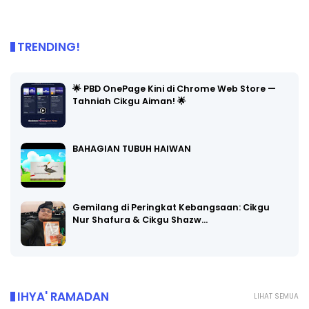
TRENDING!
🌟 PBD OnePage Kini di Chrome Web Store —
Tahniah Cikgu Aiman! 🌟
BAHAGIAN TUBUH HAIWAN
Gemilang di Peringkat Kebangsaan: Cikgu
Nur Shafura & Cikgu Shazw…
IHYA' RAMADAN
LIHAT SEMUA