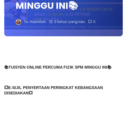
MINGGU INI📚
Yu. Hasnitah
3 tahun yang lalu
0
📚TUISYEN ONLINE PERCUMA FIZIK SPM MINGGU INI📚
💥E-SIJIL PENYERTAAN PERINGKAT KEBANGSAAN
DISEDIAKAN💥