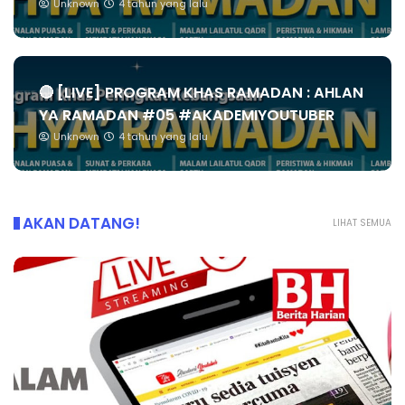
Unknown
4 tahun yang lalu
🔴 [LIVE] PROGRAM KHAS RAMADAN : AHLAN
YA RAMADAN #05 #AKADEMIYOUTUBER
Unknown
4 tahun yang lalu
AKAN DATANG!
LIHAT SEMUA