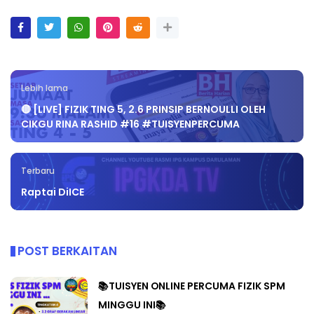
Lebih lama
🔴 [LIVE] FIZIK TING 5, 2.6 PRINSIP BERNOULLI OLEH
CIKGU RINA RASHID #16 #TUISYENPERCUMA
Terbaru
Raptai DiICE
POST BERKAITAN
📚TUISYEN ONLINE PERCUMA FIZIK SPM
MINGGU INI📚