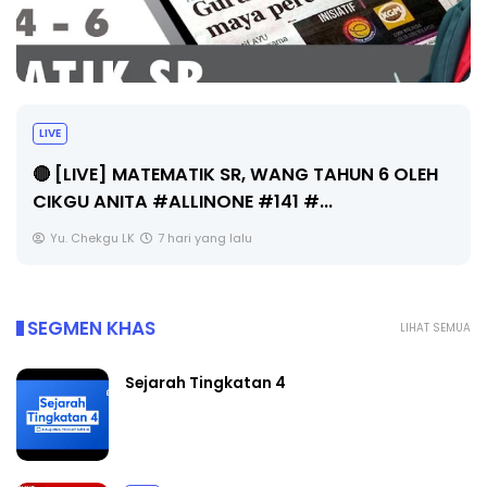
LIVE
🔴 [LIVE] MATEMATIK SR, WANG TAHUN 6 OLEH
CIKGU ANITA #ALLINONE #141 #...
Yu. Chekgu LK
7 hari yang lalu
SEGMEN KHAS
LIHAT SEMUA
Sejarah Tingkatan 4