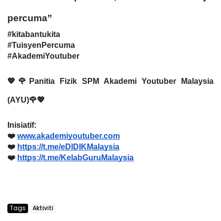
percuma”
#kitabantukita
#TuisyenPercuma
#AkademiYoutuber
💖🌹Panitia Fizik SPM Akademi Youtuber Malaysia
(AYU)🌹💖
Inisiatif:
❤️
www.akademiyoutuber.com
❤️
https://t.me/eDIDIKMalaysia
❤️
https://t.me/KelabGuruMalaysia
Tags
Aktiviti