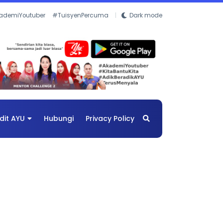
ademiYoutuber
#TuisyenPercuma
Dark mode
dit AYU
Hubungi
Privacy Policy