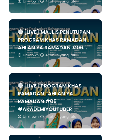
Unknown
4 tahun yang lalu
🔴 [LIVE] MAJLIS PENUTUPAN
PROGRAM KHAS RAMADAN :
AHLAN YA RAMADAN #06...
Unknown
4 tahun yang lalu
🔴 [LIVE] PROGRAM KHAS
RAMADAN : AHLAN YA
RAMADAN #05
#AKADEMIYOUTUBER
Unknown
4 tahun yang lalu