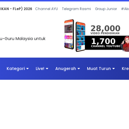
 OLEH CIKGU ANITA #ALLINONE #141 #...
Channel AYU
Telegram Rasmi
Group Junior
#Ak
uru-Guru Malaysia untuk
Kategori
Live!
Anugerah
Muat Turun
Kre