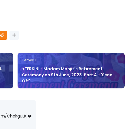
3 :
Sejarah Tingkatan 4
PRIMARY
Unknown
7 hari yang lalu
DONESIA
Terbaru
ang lalu
BU
+TERKINI - Madam Manjit's Retirement
Ceremony on 9th June, 2023. Part 4 - 'Send
Off'
com/ChekguLK ❤️