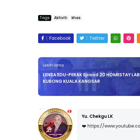
Tags
Aktiviti
khas
ICARA KORPORAT 3 : PROGRAM
KEYNOTE SPEAKER 
Facebook
Twitter
AKANAN SELAMAT DAN
TRANSFORMING 
ERKUALITI (AMALAN PER...
EDUCATION IN IN
THROUG...
Unknown
10 hari yang lalu
Lebih lama
Unknown
10 hari y
LENSA EDU-PERAK Episod 20 HOMESTAY LA
KUBONG KUALA KANGSAR
Yu. Chekgu LK
❤️ https://www.youtube.