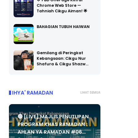
🌟 PBD OnePage Kini di
Chrome Web Store —
Tahniah Cikgu Aiman! 🌟
BAHAGIAN TUBUH HAIWAN
Gemilang di Peringkat
Kebangsaan: Cikgu Nur
Shafura & Cikgu Shazw…
IHYA' RAMADAN
LIHAT SEMUA
🔴 [LIVE] MAJLIS PENUTUPAN
PROGRAM KHAS RAMADAN :
AHLAN YA RAMADAN #06...