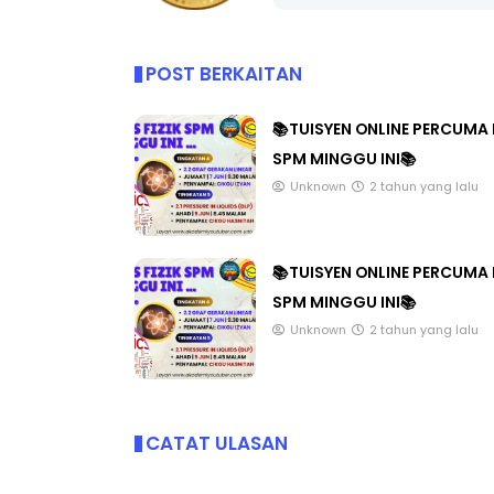
POST BERKAITAN
📚TUISYEN ONLINE PERCUMA 
SPM MINGGU INI📚
Unknown
2 tahun yang lalu
📚TUISYEN ONLINE PERCUMA 
SPM MINGGU INI📚
Unknown
2 tahun yang lalu
CATAT ULASAN