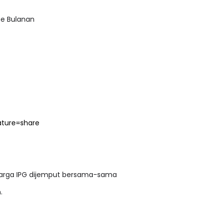
ee Bulanan
ature=share
warga IPG dijemput bersama-sama
.