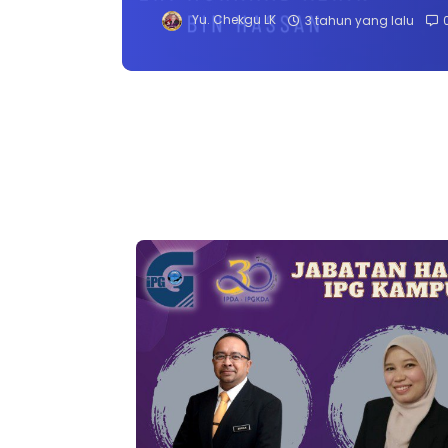
Yu. Chekgu LK
3 tahun yang lalu