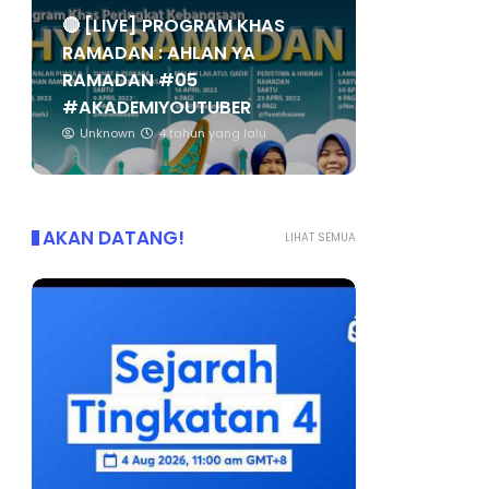
🔴 [LIVE] PROGRAM KHAS
RAMADAN : AHLAN YA
RAMADAN #05
#AKADEMIYOUTUBER
Unknown
4 tahun yang lalu
AKAN DATANG!
LIHAT SEMUA