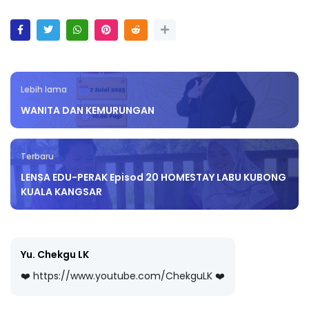
Lebih lama
WANITA DAN KEMURUNGAN
Terbaru
LENSA EDU-PERAK Episod 20 HOMESTAY LABU KUBONG
KUALA KANGSAR
Yu. Chekgu LK
❤️ https://www.youtube.com/ChekguLK ❤️