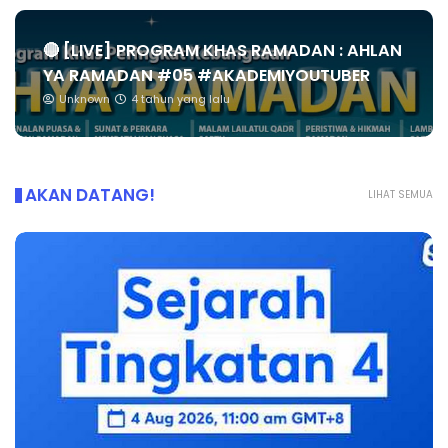
🔴 [LIVE] PROGRAM KHAS RAMADAN : AHLAN
YA RAMADAN #05 #AKADEMIYOUTUBER
Unknown
4 tahun yang lalu
AKAN DATANG!
LIHAT SEMUA