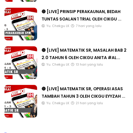
🔴 [LIVE] PRINSIP PERAKAUNAN, BEDAH
TUNTAS SOALAN 1 TRIAL OLEH CIKGU ...
Yu. Chekgu LK
7 hari yang lalu
🔴 [LIVE] MATEMATIK SR, MASALAH BAB 2
2.0 TAHUN 6 OLEH CIKGU ANITA #AL...
Yu. Chekgu LK
13 hari yang lalu
🔴 [LIVE] MATEMATIK SR, OPERASI ASAS
TAMBAH TAHUN 3 OLEH CIKGU EYYZAH ...
Yu. Chekgu LK
21 hari yang lalu