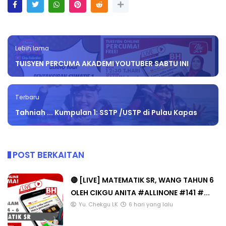
Lebih lama
TUISYEN PERCUMA AKADEMI YOUTUBER SABTU INI
Terbaru
Tahniah ... Kumpulan 1: SSTP /USTP di Pulau Kapas
POST BERKAITAN
🔴 [LIVE] MATEMATIK SR, WANG TAHUN 6
OLEH CIKGU ANITA #ALLINONE #141 #...
Yu. Chekgu LK
6 hari yang lalu