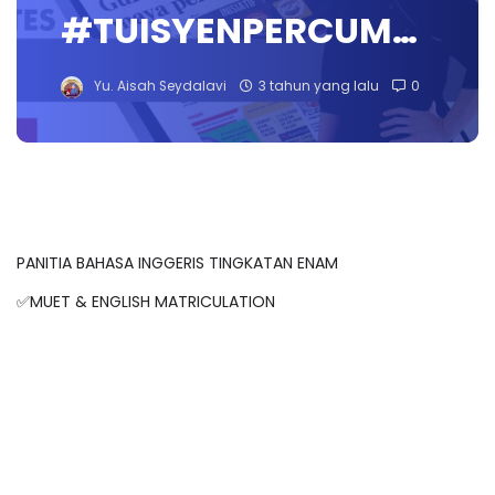
#TUISYENPERCUM…
Yu. Aisah Seydalavi
3 tahun yang lalu
0
PANITIA BAHASA INGGERIS TINGKATAN ENAM
✅
MUET & ENGLISH MATRICULATION