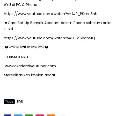
AYU di PC & Phone
https://www.youtube.com/watch?v=AzP_P0mnBnk
️ Cara Set Up Banyak Account dalam Phone sebelum buka
◾
E-Sijil
https://www.youtube.com/watch?v=FF-d1xkghMQ
❤
💛💚💙💜🖤
🤎
💜💙💚💛❤
TERIMA KASIH.
www.akademiyoutuber.com
Merealisasikan impian anda!
Tags
LIVE