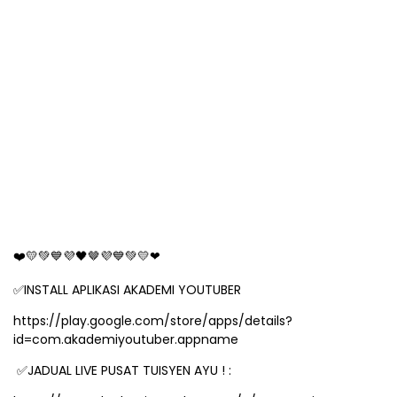
❤
💛💚💙💜🖤
🤎
💜💙💚💛❤
✅
INSTALL APLIKASI AKADEMI YOUTUBER
https://play.google.com/store/apps/details?
id=com.akademiyoutuber.appname
✅
JADUAL LIVE PUSAT TUISYEN AYU ! :