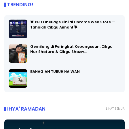
TRENDING!
🌟 PBD OnePage Kini di Chrome Web Store —
Tahniah Cikgu Aiman! 🌟
Gemilang di Peringkat Kebangsaan: Cikgu
Nur Shafura & Cikgu Shazw…
BAHAGIAN TUBUH HAIWAN
IHYA' RAMADAN
LIHAT SEMUA