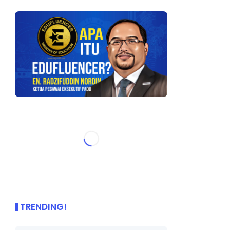
TRENDING!
🌟 PBD OnePage Kini di