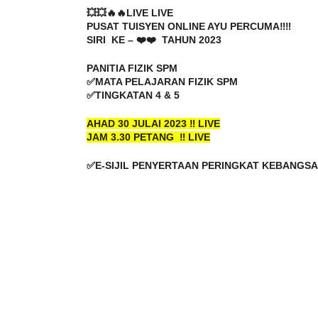
💥💥🔥🔥LIVE LIVE
PUSAT TUISYEN ONLINE AYU PERCUMA‼️‼️
SIRI KE – ❤️❤️ TAHUN 2023
PANITIA FIZIK SPM
✅MATA PELAJARAN FIZIK SPM
✅TINGKATAN 4 & 5
AHAD 30 JULAI 2023 ‼️ LIVE
JAM 3.30 PETANG ‼️ LIVE
✅E-SIJIL PENYERTAAN PERINGKAT KEBANGSA