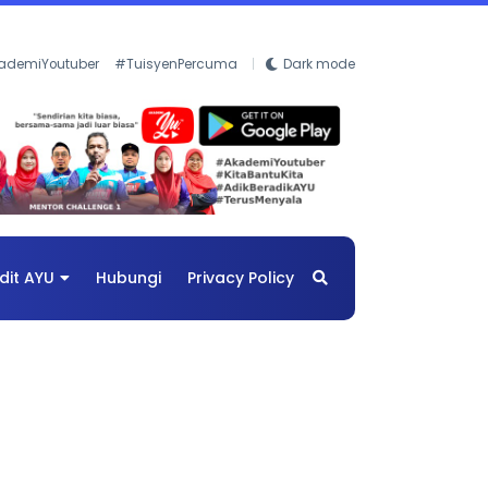
ademiYoutuber
#TuisyenPercuma
Dark mode
dit AYU
Hubungi
Privacy Policy