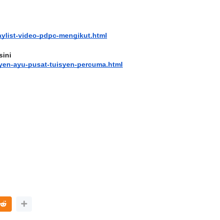
aylist-video-pdpc-mengikut.html
sini
yen-ayu-pusat-tuisyen-percuma.html