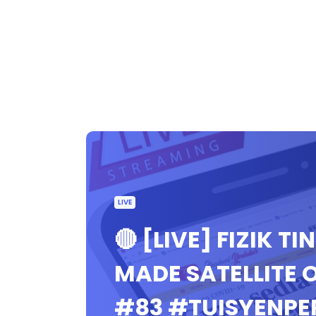
LIVE
🔴 [LIVE] FIZIK TI
MADE SATELLITE 
#83 #TUISYENP