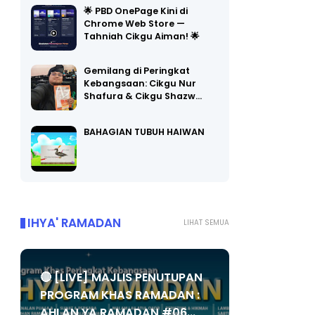
Chrome Web Store —
Tahniah Cikgu Aiman! 🌟
Gemilang di Peringkat
Kebangsaan: Cikgu Nur
Shafura & Cikgu Shazw…
BAHAGIAN TUBUH HAIWAN
IHYA' RAMADAN
LIHAT SEMUA
🔴 [LIVE] MAJLIS PENUTUPAN
PROGRAM KHAS RAMADAN :
AHLAN YA RAMADAN #06...