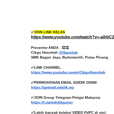
ICARA KORPORAT 3 : PROGRAM
KEYNOTE SPEAKER 
✅
JOIN LINK KELAS
AKANAN SELAMAT DAN
TRANSFORMING 
https://www.youtube.com/watch?v=-aihb
ERKUALITI (AMALAN PER...
EDUCATION IN IN
Presenter ANDA :👏👏
THROUG...
Unknown
9 hari yang lalu
Cikgu Hasnitah
@Hasnitah
SMK Bagan Jaya, Butterworth, Pulau Pinang
Unknown
9 hari ya
✅LINK CHANNEL
https://www.youtube.com/c/CikguHasnitah
✅PERMOHONAN EMAIL EDIDIK DISINI
https://getmail.edidik.my
✅JOIN Group Telegram Pelajar Malaysia
https://t.me/edidikjunior
✅Lebih banyak koleksi VIDEO PdPC di sini:
https://t.me/VideoPdPCgurumalaysia