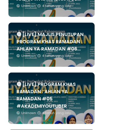
Unknown
4 tahun yang lalu
🔴 [LIVE] MAJLIS PENUTUPAN
PROGRAM KHAS RAMADAN :
AHLAN YA RAMADAN #06...
Unknown
4 tahun yang lalu
🔴 [LIVE] PROGRAM KHAS
RAMADAN : AHLAN YA
RAMADAN #05
#AKADEMIYOUTUBER
Unknown
4 tahun yang lalu