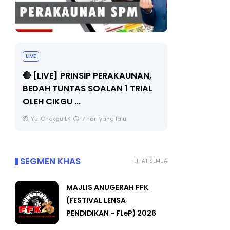
LIVE
BICARA PR
TIMBALAN
🔴 [LIVE] PRINSIP PERAKAUNAN,
PENDIDIKA
BEDAH TUNTAS SOALAN 1 TRIAL
OLEH CIKGU ...
Unknown
Yu. Chekgu LK
7 hari yang lalu
SEGMEN KHAS
LIHAT SEMUA
MAJLIS ANUGERAH FFK
(FESTIVAL LENSA
PENDIDIKAN - FLeP) 2026