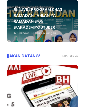
🔴 [LIVE] PROGRAM KHAS
RAMADAN : AHLAN YA
RAMADAN #05
#AKADEMIYOUTUBER
Unknown
4 tahun yang lalu
AKAN DATANG!
LIHAT SEMUA