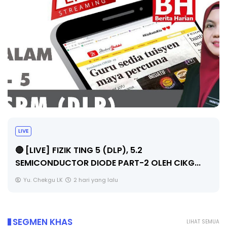
LIVE
🔴 [LIVE] PRINSIP PERAKAUNAN, PECUT SKOR
SOALAN 1 TRIAL OLEH CIKGU WAN...
Yu. Chekgu LK
2 hari yang lalu
SEGMEN KHAS
LIHAT SEMUA