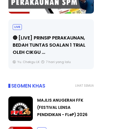
BICARA PROFESIONAL 8 :
BICARA 
TIMBALAN KETUA PENGARAH
MAKANAN
PENDIDIKAN MALAYSIA
BERKUALIT
Unknown
9 hari yang lalu
Unknown
SEGMEN KHAS
LIHAT SEMUA
MAJLIS ANUGERAH FFK
(FESTIVAL LENSA
PENDIDIKAN - FLeP) 2026