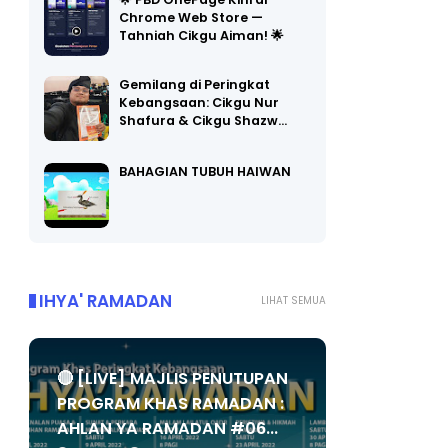
🌟 PBD OnePage Kini di
Chrome Web Store —
Tahniah Cikgu Aiman! 🌟
Gemilang di Peringkat
Kebangsaan: Cikgu Nur
Shafura & Cikgu Shazw…
BAHAGIAN TUBUH HAIWAN
IHYA' RAMADAN
LIHAT SEMUA
🔴 [LIVE] MAJLIS PENUTUPAN
PROGRAM KHAS RAMADAN :
AHLAN YA RAMADAN #06...