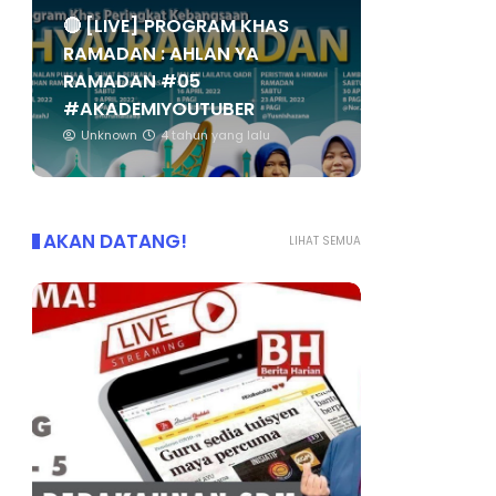
🔴 [LIVE] PROGRAM KHAS
RAMADAN : AHLAN YA
RAMADAN #05
#AKADEMIYOUTUBER
Unknown
4 tahun yang lalu
AKAN DATANG!
LIHAT SEMUA