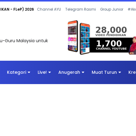
 OLEH CIKGU ANITA #ALLINONE #141 #...
Channel AYU
Telegram Rasmi
Group Junior
#Ak
uru-Guru Malaysia untuk
Kategori
Live!
Anugerah
Muat Turun
Kre