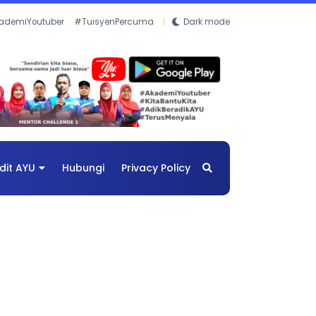
ademiYoutuber
#TuisyenPercuma
Dark mode
dit AYU
Hubungi
Privacy Policy