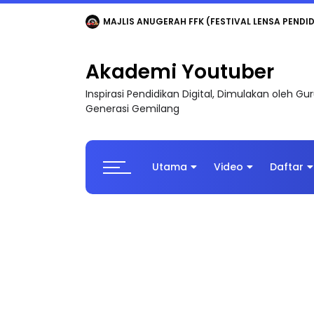
LIVE
🔴 [LIVE] MATEMATIK SR, WANG TAHUN 6
Akademi Youtuber
Inspirasi Pendidikan Digital, Dimulakan oleh G
Generasi Gemilang
Utama
Video
Daftar