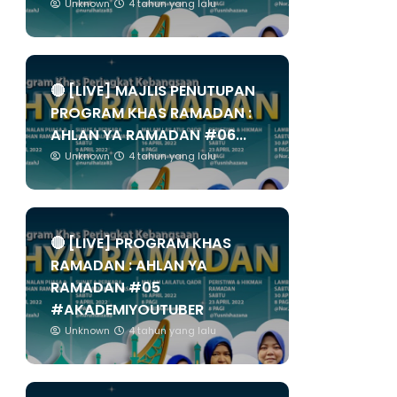
Unknown
4 tahun yang lalu
🔴 [LIVE] MAJLIS PENUTUPAN
PROGRAM KHAS RAMADAN :
AHLAN YA RAMADAN #06...
Unknown
4 tahun yang lalu
🔴 [LIVE] PROGRAM KHAS
RAMADAN : AHLAN YA
RAMADAN #05
#AKADEMIYOUTUBER
Unknown
4 tahun yang lalu