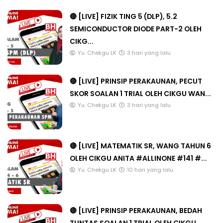
🔴 [LIVE] FIZIK TING 5 (DLP), 5.2
SEMICONDUCTOR DIODE PART-2 OLEH
CIKG...
Yu. Chekgu LK
3 hari yang lalu
🔴 [LIVE] PRINSIP PERAKAUNAN, PECUT
SKOR SOALAN 1 TRIAL OLEH CIKGU WAN...
Yu. Chekgu LK
3 hari yang lalu
🔴 [LIVE] MATEMATIK SR, WANG TAHUN 6
OLEH CIKGU ANITA #ALLINONE #141 #...
Yu. Chekgu LK
10 hari yang lalu
🔴 [LIVE] PRINSIP PERAKAUNAN, BEDAH