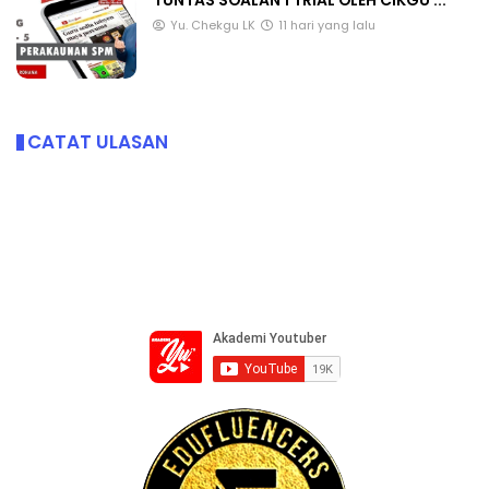
TUNTAS SOALAN 1 TRIAL OLEH CIKGU ...
Yu. Chekgu LK
11 hari yang lalu
CATAT ULASAN