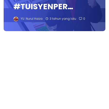
#TUISYENPER…
YU. Nurul Haiza
3 tahun yang lalu
0