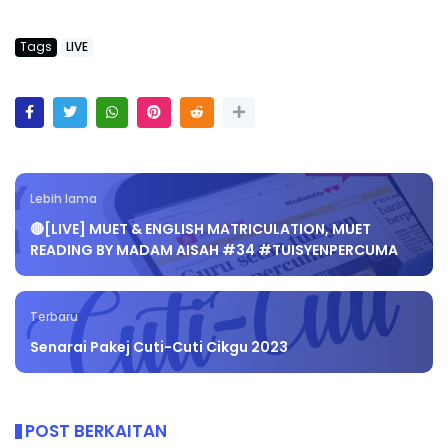
Tags
LIVE
Lebih lama
🔴[LIVE] MUET & ENGLISH MATRICULATION, MUET
READING BY MADAM AISAH #34 #TUISYENPERCUMA
Terbaru
Senarai Pakej Cuti-Cuti Cikgu 2023
POST BERKAITAN