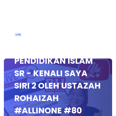
LIVE
🔴 [LIVE]
PENDIDIKAN ISLAM
SR - KENALI SAYA
SIRI 2 OLEH USTAZAH
ROHAIZAH
#ALLINONE #80