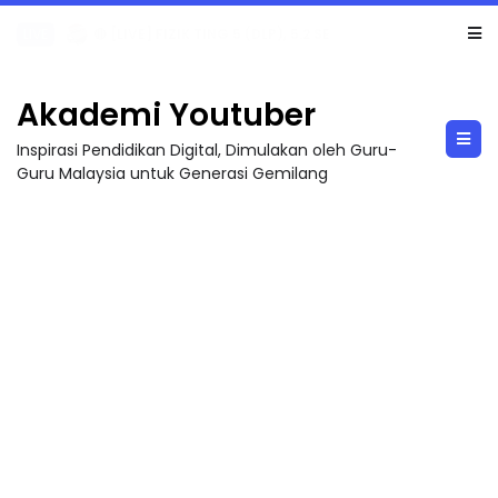
LIVE
🔴 [LIVE] PRINSIP PERAKAUNAN, PECUT SKOR SOALAN 1 TRIAL OLEH CIKGU WAN...
Akademi Youtuber
Inspirasi Pendidikan Digital, Dimulakan oleh Guru-
Guru Malaysia untuk Generasi Gemilang