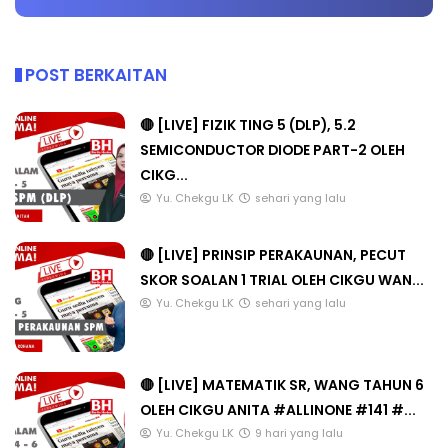
POST BERKAITAN
🔴 [LIVE] FIZIK TING 5 (DLP), 5.2
SEMICONDUCTOR DIODE PART-2 OLEH
CIKG...
Yu. Chekgu LK
sehari yang lalu
🔴 [LIVE] PRINSIP PERAKAUNAN, PECUT
SKOR SOALAN 1 TRIAL OLEH CIKGU WAN...
Yu. Chekgu LK
sehari yang lalu
🔴 [LIVE] MATEMATIK SR, WANG TAHUN 6
OLEH CIKGU ANITA #ALLINONE #141 #...
Yu. Chekgu LK
9 hari yang lalu