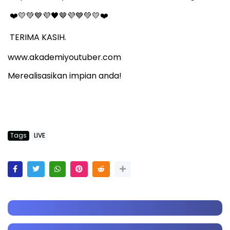
🤎
❤
💛💚💙💜🖤
💜💙💚💛❤
TERIMA KASIH.
www.akademiyoutuber.com
Merealisasikan impian anda!
Tags
LIVE