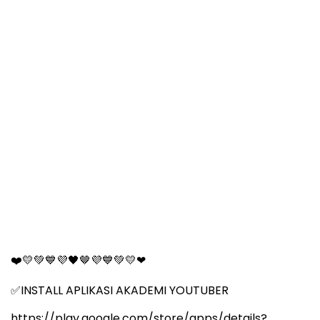
🤎
❤
💛💚💙💜🖤
💜💙💚💛❤
INSTALL APLIKASI AKADEMI YOUTUBER
✅
https://play.google.com/store/apps/details?