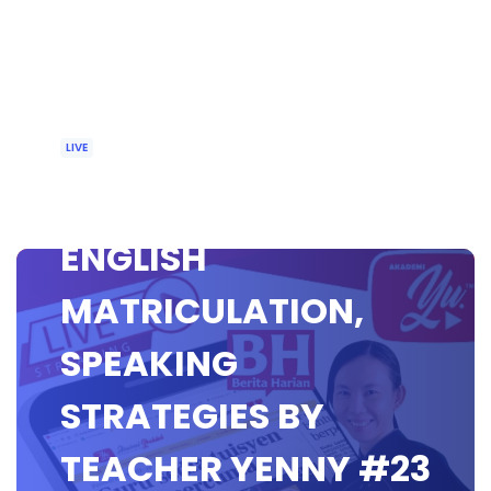
LIVE
🔴[LIVE] MUET &
ENGLISH
MATRICULATION,
SPEAKING
STRATEGIES BY
TEACHER YENNY #23