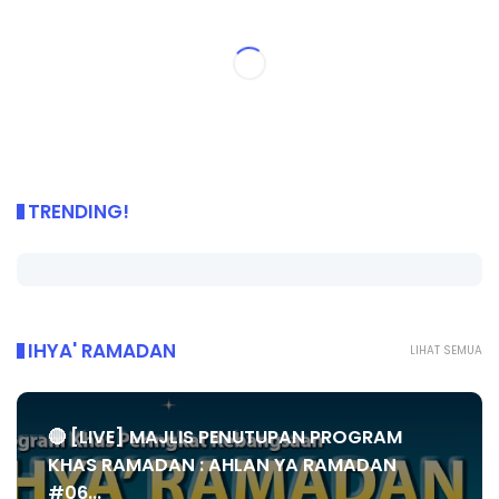
TRENDING!
IHYA' RAMADAN
LIHAT SEMUA
🔴 [LIVE] MAJLIS PENUTUPAN PROGRAM
KHAS RAMADAN : AHLAN YA RAMADAN
#06...