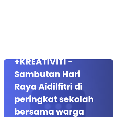
+KREATIVITI -
Sambutan Hari
Raya Aidilfitri di
peringkat sekolah
bersama warga