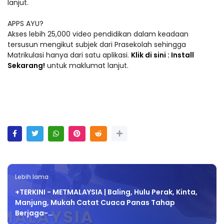
lanjut.
APPS AYU?
Akses lebih 25,000 video pendidikan dalam keadaan
tersusun mengikut subjek dari Prasekolah sehingga
Matrikulasi hanya dari satu aplikasi.
Klik di sini : Install
Sekarang!
untuk maklumat lanjut.
Lebih lama
+TERKINI - METMALAYSIA | Baling, Hulu Perak, Kinta,
Manjung, Mukah Catat Cuaca Panas Tahap
Berjaga-…