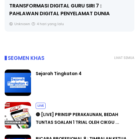
MAJLIS ANUGERAH FFK (FESTIVAL LENSA
PENDIDIKAN - FLeP) 2026
Unknown
5 hari yang lalu
SEGMEN KHAS
LIHAT SEMUA
Sejarah Tingkatan 4
LIVE
🔴 [LIVE] PRINSIP PERAKAUNAN, BEDAH
TUNTAS SOALAN 1 TRIAL OLEH CIKGU ...
BICARA PROFESIONAL 8 : TIMBALAN KETUA