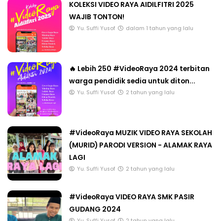
KOLEKSI VIDEO RAYA AIDILFITRI 2025
WAJIB TONTON!
Yu. Suffi Yusof
dalam 1 tahun yang lalu
🔥 Lebih 250 #VideoRaya 2024 terbitan
warga pendidik sedia untuk diton...
Yu. Suffi Yusof
2 tahun yang lalu
#VideoRaya MUZIK VIDEO RAYA SEKOLAH
(MURID) PARODI VERSION - ALAMAK RAYA
LAGI
Yu. Suffi Yusof
2 tahun yang lalu
#VideoRaya VIDEO RAYA SMK PASIR
GUDANG 2024
Yu. Suffi Yusof
2 tahun yang lalu