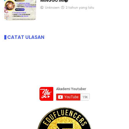
MINGGU INI📚
Unknown
2 tahun yang lalu
CATAT ULASAN