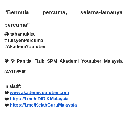
“Bermula percuma, selama-lamanya 
percuma”
#kitabantukita
#TuisyenPercuma
#AkademiYoutuber
💖🌹Panitia Fizik SPM Akademi Youtuber Malaysia 
(AYU)🌹💖
Inisiatif:
❤️ 
www.akademiyoutuber.com
❤️ 
https://t.me/eDIDIKMalaysia
❤️ 
https://t.me/KelabGuruMalaysia