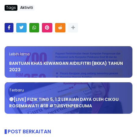
Tags
Aktiviti
Lebih lama
BANTUAN KHAS KEWANGAN AIDILFITRI (BKKA) TAHUN
2023
Terbaru
🔴[LIVE] FIZIK TING 5, 1.2 LERAIAN DAYA OLEH CIKGU
ROSEMAWATI #18 #TUISYENPERCUMA
POST BERKAITAN