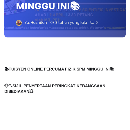
MINGGU INI📚
Yu. Hasnitah
3 tahun yang lalu
0
📚TUISYEN ONLINE PERCUMA FIZIK SPM MINGGU INI📚
💥E-SIJIL PENYERTAAN PERINGKAT KEBANGSAAN 
DISEDIAKAN💥