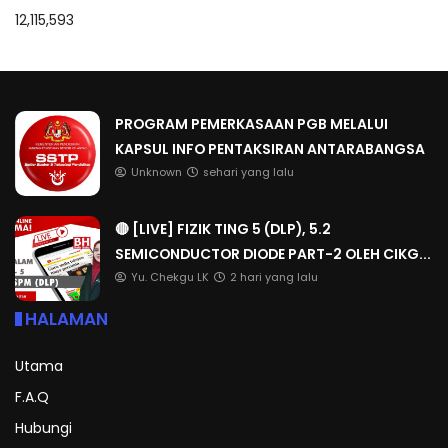
12,115,593
PROGRAM PEMERKASAAN PGB MELALUI
KAPSUL INFO PENTAKSIRAN ANTARABANGSA
Unknown
sehari yang lalu
🔴 [LIVE] FIZIK TING 5 (DLP), 5.2
SEMICONDUCTOR DIODE PART-2 OLEH CIKG...
Yu. Chekgu LK
2 hari yang lalu
HALAMAN
Utama
F.A.Q
Hubungi