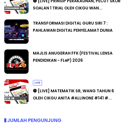
🔴 [LIVE] PRINSIP PERAKAUNAN, PECUT SKOR
SOALAN 1 TRIAL OLEH CIKGU WAN...
TRANSFORMASI DIGITAL GURU SIRI 7 :
PAHLAWAN DIGITAL PENYELAMAT DUNIA
MAJLIS ANUGERAH FFK (FESTIVAL LENSA
PENDIDIKAN - FLeP) 2026
LIVE
🔴 [LIVE] MATEMATIK SR, WANG TAHUN 6
OLEH CIKGU ANITA #ALLINONE #141 #...
JUMLAH PENGUNJUNG