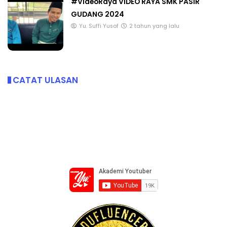
#VideoRaya VIDEO RAYA SMK PASIR
GUDANG 2024
Yu. Suffi Yusof
2 tahun yang lalu
CATAT ULASAN