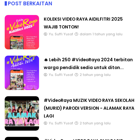
POST BERKAITAN
KOLEKSI VIDEO RAYA AIDILFITRI 2025
WAJIB TONTON!
Yu. Suffi Yusof
dalam 1 tahun yang lalu
🔥 Lebih 250 #VideoRaya 2024 terbitan
warga pendidik sedia untuk diton...
Yu. Suffi Yusof
2 tahun yang lalu
#VideoRaya MUZIK VIDEO RAYA SEKOLAH
(MURID) PARODI VERSION - ALAMAK RAYA
LAGI
Yu. Suffi Yusof
2 tahun yang lalu