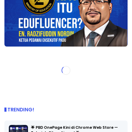
TRENDING!
🌟 PBD OnePage Kini di Chrome Web Store —