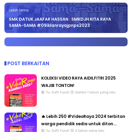
Lebih lama
SMK DATUK JAAFAR HASSAN : SMKDJH KITA RAYA
SAMA-SAMA #09iklanrayajpnps2023
POST BERKAITAN
KOLEKSI VIDEO RAYA AIDILFITRI 2025
WAJIB TONTON!
Yu. Suffi Yusof
dalam 1 tahun yang lalu
🔥 Lebih 250 #VideoRaya 2024 terbitan
warga pendidik sedia untuk diton...
Yu. Suffi Yusof
2 tahun yang lalu