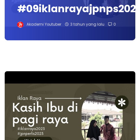
#09iklanrayajpnps202
Akademi Youtuber
3 tahun yang lalu
0