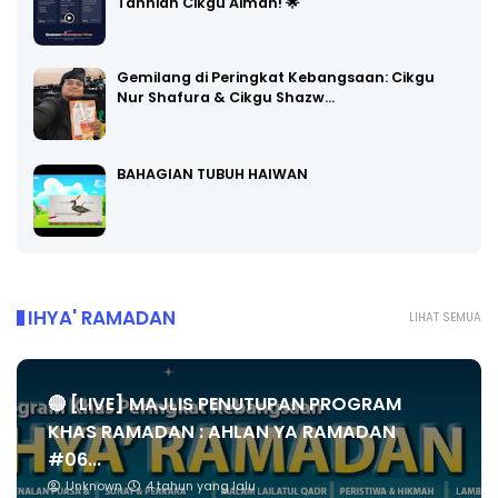
Tahniah Cikgu Aiman! 🌟
Gemilang di Peringkat Kebangsaan: Cikgu
Nur Shafura & Cikgu Shazw…
BAHAGIAN TUBUH HAIWAN
IHYA' RAMADAN
LIHAT SEMUA
🔴 [LIVE] MAJLIS PENUTUPAN PROGRAM
KHAS RAMADAN : AHLAN YA RAMADAN
#06...
Unknown
4 tahun yang lalu