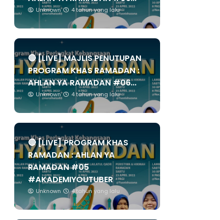
Unknown
4 tahun yang lalu
🔴 [LIVE] MAJLIS PENUTUPAN
PROGRAM KHAS RAMADAN :
AHLAN YA RAMADAN #06...
Unknown
4 tahun yang lalu
🔴 [LIVE] PROGRAM KHAS
RAMADAN : AHLAN YA
RAMADAN #05
#AKADEMIYOUTUBER
Unknown
4 tahun yang lalu