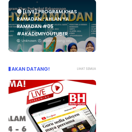
🔴 [LIVE] PROGRAM KHAS
RAMADAN : AHLAN YA
RAMADAN #05
#AKADEMIYOUTUBER
Unknown
4 tahun yang lalu
AKAN DATANG!
LIHAT SEMUA