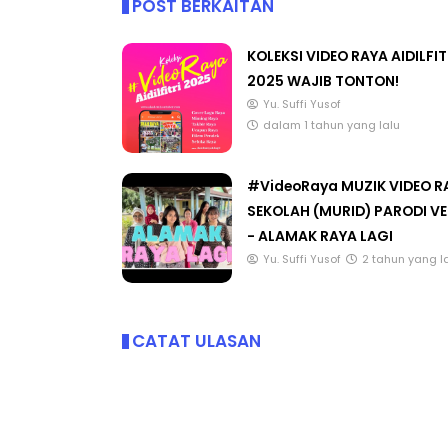
KOLEKSI VIDEO RAYA AIDILFIT
2025 WAJIB TONTON!
Yu. Suffi Yusof
dalam 1 tahun yang lalu
#VideoRaya MUZIK VIDEO R
SEKOLAH (MURID) PARODI V
- ALAMAK RAYA LAGI
Yu. Suffi Yusof
2 tahun yang l
CATAT ULASAN