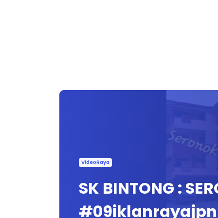
VideoRaya
SK BINTONG : SE
#09iklanrayajpn