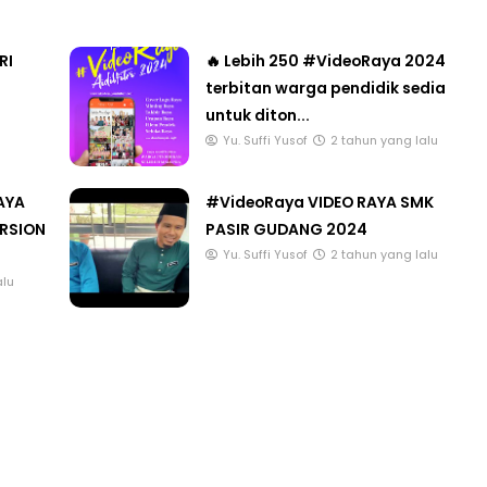
RI
🔥 Lebih 250 #VideoRaya 2024
terbitan warga pendidik sedia
untuk diton...
Yu. Suffi Yusof
2 tahun yang lalu
AYA
#VideoRaya VIDEO RAYA SMK
ERSION
PASIR GUDANG 2024
Yu. Suffi Yusof
2 tahun yang lalu
alu