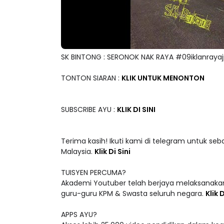
SK BINTONG : SERONOK NAK RAYA #09iklanraya
TONTON SIARAN :
KLIK UNTUK MENONTON
SUBSCRIBE AYU :
KLIK DI SINI
Terima kasih! Ikuti kami di telegram untuk seb
Malaysia.
Klik Di Sini
TUISYEN PERCUMA?
Akademi Youtuber telah berjaya melaksanakan
guru-guru KPM & Swasta seluruh negara.
Klik D
APPS AYU?
Akses lebih 25,000 video pendidikan dalam ke