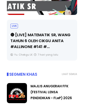
Sejarah Tingkatan 4
TIK SR, WANG
Unknown
7 hari yang lalu
KGU ANITA
..
 yang lalu
SEGMEN KHAS
LIHAT SEMUA
MAJLIS ANUGERAH FFK
(FESTIVAL LENSA
PENDIDIKAN - FLeP) 2026