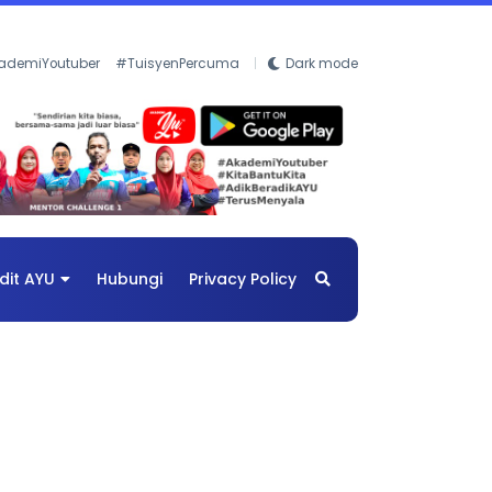
ademiYoutuber
#TuisyenPercuma
Dark mode
dit AYU
Hubungi
Privacy Policy