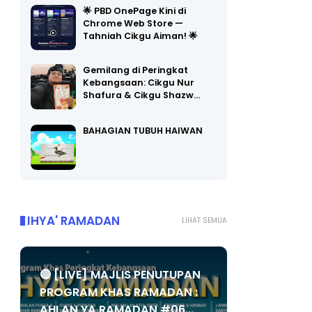
Chrome Web Store —
Tahniah Cikgu Aiman! 🌟
Gemilang di Peringkat
Kebangsaan: Cikgu Nur
Shafura & Cikgu Shazw…
BAHAGIAN TUBUH HAIWAN
IHYA' RAMADAN
LIHAT SEMUA
🔴 [LIVE] MAJLIS PENUTUPAN
PROGRAM KHAS RAMADAN :
AHLAN YA RAMADAN #06...