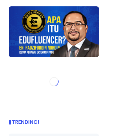
TRENDING!
🌟 PBD OnePage Kini di