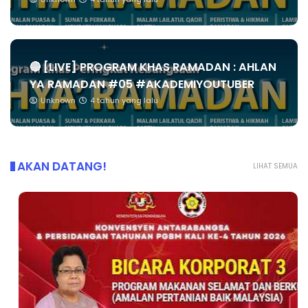
🔴 [LIVE] PROGRAM KHAS RAMADAN : AHLAN
YA RAMADAN #05 #AKADEMIYOUTUBER
Unknown
4 tahun yang lalu
AKAN DATANG!
LIHAT SEMUA