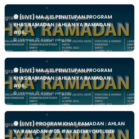
🔴 [LIVE] MAJLIS PENUTUPAN PROGRAM
KHAS RAMADAN : AHLAN YA RAMADAN
#06...
Unknown
4 tahun yang lalu
🔴 [LIVE] MAJLIS PENUTUPAN PROGRAM
KHAS RAMADAN : AHLAN YA RAMADAN
#06...
Unknown
4 tahun yang lalu
🔴 [LIVE] PROGRAM KHAS RAMADAN : AHLAN
YA RAMADAN #05 #AKADEMIYOUTUBER
Unknown
4 tahun yang lalu