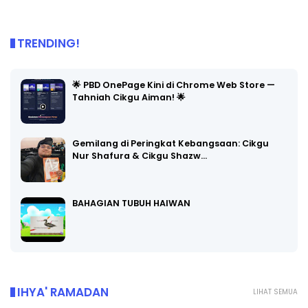
TRENDING!
🌟 PBD OnePage Kini di Chrome Web Store —
Tahniah Cikgu Aiman! 🌟
Gemilang di Peringkat Kebangsaan: Cikgu
Nur Shafura & Cikgu Shazw…
BAHAGIAN TUBUH HAIWAN
IHYA' RAMADAN
LIHAT SEMUA