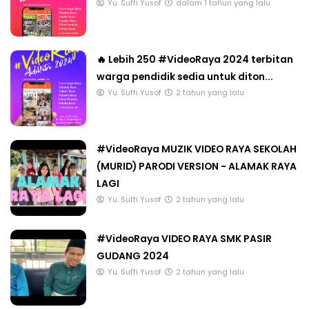
Yu. Suffi Yusof
dalam 1 tahun yang lalu
🔥 Lebih 250 #VideoRaya 2024 terbitan
warga pendidik sedia untuk diton...
Yu. Suffi Yusof
2 tahun yang lalu
#VideoRaya MUZIK VIDEO RAYA SEKOLAH
(MURID) PARODI VERSION - ALAMAK RAYA
LAGI
Yu. Suffi Yusof
2 tahun yang lalu
#VideoRaya VIDEO RAYA SMK PASIR
GUDANG 2024
Yu. Suffi Yusof
2 tahun yang lalu