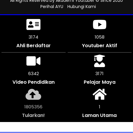
All Rights Reserved by
Akademi Youtuber
© Since 2020
Perihal AYU
Hubungi Kami
3471
1157
Ahli Berdaftar
Youtuber Aktif
6942
3468
Video Pendidikan
Pelajar Maya
1974448
1
Tularkan!
Laman Utama