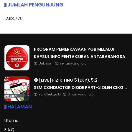
JUMLAH PENGUNJUNG
12,118,770
PROGRAM PEMERKASAAN PGB MELALUI
KAPSUL INFO PENTAKSIRAN ANTARABANGSA
Unknown
sehari yang lalu
🔴 [LIVE] FIZIK TING 5 (DLP), 5.2
SEMICONDUCTOR DIODE PART-2 OLEH CIKG...
Yu. Chekgu LK
3 hari yang lalu
HALAMAN
Utama
F.A.Q