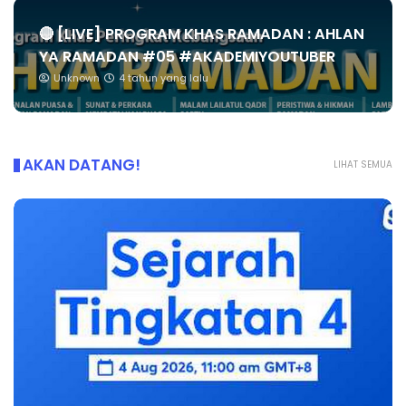
🔴 [LIVE] PROGRAM KHAS RAMADAN : AHLAN
YA RAMADAN #05 #AKADEMIYOUTUBER
Unknown
4 tahun yang lalu
AKAN DATANG!
LIHAT SEMUA