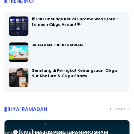
TRENDING!
🌟 PBD OnePage Kini di Chrome Web Store —
Tahniah Cikgu Aiman! 🌟
BAHAGIAN TUBUH HAIWAN
Gemilang di Peringkat Kebangsaan: Cikgu
Nur Shafura & Cikgu Shazw…
IHYA' RAMADAN
LIHAT SEMUA
🔴 [LIVE] MAJLIS PENUTUPAN PROGRAM