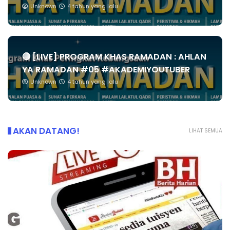
Unknown
4 tahun yang lalu
🔴 [LIVE] PROGRAM KHAS RAMADAN : AHLAN
YA RAMADAN #05 #AKADEMIYOUTUBER
Unknown
4 tahun yang lalu
AKAN DATANG!
LIHAT SEMUA