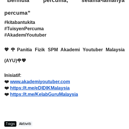
“Bermula percuma, selama-lamanya 
percuma”
#kitabantukita
#TuisyenPercuma
#AkademiYoutuber
💖🌹Panitia Fizik SPM Akademi Youtuber Malaysia 
(AYU)🌹💖
Inisiatif:
❤️ 
www.akademiyoutuber.com
❤️ 
https://t.me/eDIDIKMalaysia
❤️ 
https://t.me/KelabGuruMalaysia
Tags
Aktiviti