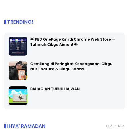
TRENDING!
🌟 PBD OnePage Kini di Chrome Web Store —
Tahniah Cikgu Aiman! 🌟
Gemilang di Peringkat Kebangsaan: Cikgu
Nur Shafura & Cikgu Shazw…
BAHAGIAN TUBUH HAIWAN
IHYA' RAMADAN
LIHAT SEMUA