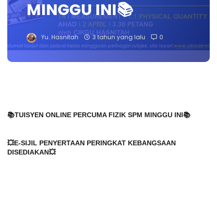
MINGGU INI📚
Yu. Hasnitah
3 tahun yang lalu
0
📚TUISYEN ONLINE PERCUMA FIZIK SPM MINGGU INI📚
💥E-SIJIL PENYERTAAN PERINGKAT KEBANGSAAN 
DISEDIAKAN💥