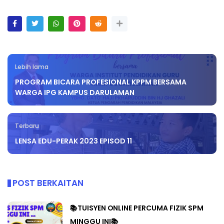
Lebih lama
PROGRAM BICARA PROFESIONAL KPPM BERSAMA
WARGA IPG KAMPUS DARULAMAN
Terbaru
LENSA EDU-PERAK 2023 EPISOD 11
POST BERKAITAN
📚TUISYEN ONLINE PERCUMA FIZIK SPM
MINGGU INI📚