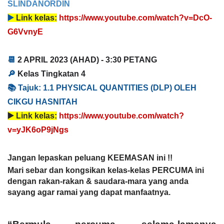
SLINDANORDIN
▶️ 
Link kelas:
https://www.youtube.com/watch?v=DcO-
G6VvnyE
📆 
2 APRIL 2023
 (AHAD) - 
3:30 PETANG
🔎 
Kelas Tingkatan 4
📚 
T
ajuk: 1
.1 PHYSICAL QUANTITIES (DLP) OLEH 
CIKGU HASNITAH
▶️ 
Link kelas:
https://www.youtube.com/watch?
v=yJK6oP9jNgs
Jangan lepaskan peluang KEEMASAN ini !!
Mari sebar dan kongsikan kelas-kelas PERCUMA ini 
dengan rakan-rakan & saudara-mara yang anda 
sayang agar ramai yang dapat manfaatnya. 