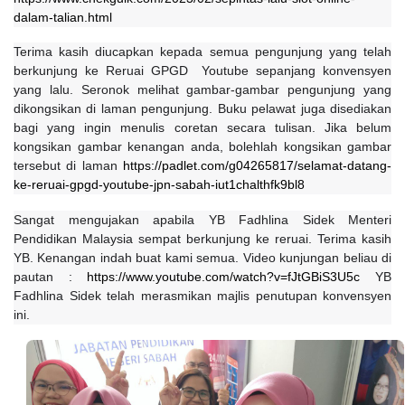
dalam-talian.html
Terima kasih diucapkan kepada semua pengunjung yang telah 
berkunjung ke Reruai GPGD  Youtube sepanjang konvensyen 
yang lalu. Seronok melihat gambar-gambar pengunjung yang 
dikongsikan di laman pengunjung. Buku pelawat juga disediakan 
bagi yang ingin menulis coretan secara tulisan. Jika belum 
kongsikan gambar kenangan anda, bolehlah kongsikan gambar 
tersebut di laman 
https://padlet.com/g04265817/selamat-datang-
ke-reruai-gpgd-youtube-jpn-sabah-iut1chalthfk9bl8
Sangat mengujakan apabila YB Fadhlina Sidek Menteri
Pendidikan Malaysia sempat berkunjung ke reruai. Terima kasih
YB. Kenangan indah buat kami semua. Video kunjungan beliau di
pautan :
https://www.youtube.com/watch?v=fJtGBiS3U5c
YB
Fadhlina Sidek telah merasmikan majlis penutupan konvensyen
ini.