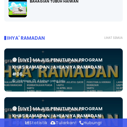
BAHAGIAN TUBUH HAIWAN
IHYA' RAMADAN
LIHAT SEMUA
🔴 [LIVE] MAJLIS PENUTUPAN PROGRAM
KHAS RAMADAN : AHLAN YA RAMADAN
#06...
Unknown
4 tahun yang lalu
🔴 [LIVE] MAJLIS PENUTUPAN PROGRAM
KHAS RAMADAN : AHLAN YA RAMADAN
#06...
Statistik
Tularkan!
Hubungi